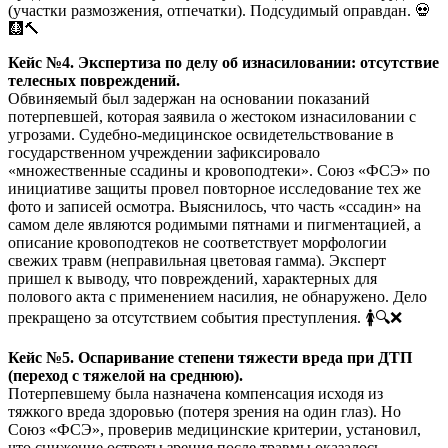
(участки размозжения, отпечатки). Подсудимый оправдан. 💀
🩻🔨
Кейс №4. Экспертиза по делу об изнасиловании: отсутствие
телесных повреждений.
Обвиняемый был задержан на основании показаний
потерпевшей, которая заявила о жестоком изнасиловании с
угрозами. Судебно-медицинское освидетельствование в
государственном учреждении зафиксировало
«множественные ссадины и кровоподтеки». Союз «ФСЭ» по
инициативе защиты провел повторное исследование тех же
фото и записей осмотра. Выяснилось, что часть «ссадин» на
самом деле являются родимыми пятнами и пигментацией, а
описание кровоподтеков не соответствует морфологии
свежих травм (неправильная цветовая гамма). Эксперт
пришел к выводу, что повреждений, характерных для
полового акта с применением насилия, не обнаружено. Дело
прекращено за отсутствием события преступления. 🚺🔍❌
Кейс №5. Оспаривание степени тяжести вреда при ДТП
(переход с тяжелой на среднюю).
Потерпевшему была назначена компенсация исходя из
тяжкого вреда здоровью (потеря зрения на один глаз). Но
Союз «ФСЭ», проверив медицинские критерии, установил,
что снижение остроты зрения после травмы оказалось