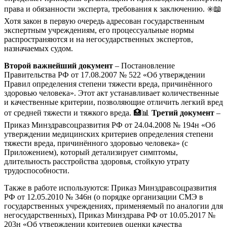
права и обязанности эксперта, требования к заключению. ✳️📖
Хотя закон в первую очередь адресован государственным
экспертным учреждениям, его процессуальные нормы
распространяются и на негосударственных экспертов,
назначаемых судом.
Второй важнейший документ
– Постановление
Правительства РФ от 17.08.2007 № 522 «Об утверждении
Правил определения степени тяжести вреда, причинённого
здоровью человека». Этот акт устанавливает количественные
и качественные критерии, позволяющие отличить легкий вред
от средней тяжести и тяжкого вреда. 🏥📊
Третий документ
–
Приказ Минздравсоцразвития РФ от 24.04.2008 № 194н «Об
утверждении медицинских критериев определения степени
тяжести вреда, причинённого здоровью человека» (с
Приложением), который детализирует симптомы,
длительность расстройства здоровья, стойкую утрату
трудоспособности.
Также в работе используются: Приказ Минздравсоцразвития
РФ от 12.05.2010 № 346н (о порядке организации СМЭ в
государственных учреждениях, применяемый по аналогии для
негосударственных), Приказ Минздрава РФ от 10.05.2017 №
203н «Об утверждении критериев оценки качества