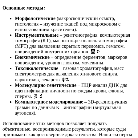
Основные методы:
Морфологические
(макроскопический осмотр,
гистология – изучение тканей под микроскопом с
использованием красителей).
Инструментальные
– рентгенография, компьютерная
томография (КТ), магнитно-резонансная томография
(МРТ) для выявления скрытых переломов, гематом,
повреждений внутренних органов. 🩻📡
Биохимические
– определение ферментов, маркеров
повреждения, уровня глюкозы, мочевины.
Токсикологические
– газовая хроматография, масс-
спектрометрия для выявления этилового спирта,
наркотиков, лекарств. 🧪⚗️
Молекулярно-генетические
– ПЦР-анализ ДНК для
идентификации личности по следам крови, слюны,
спермы. 🧬🔬
Компьютерное моделирование
– 3D-реконструкция
травмы по данным КТ-ангиографии (виртуальная
аутопсия).
Использование этих методов позволяет получать
объективные, воспроизводимые результаты, которые суды
принимают как достоверные доказательства. Наши эксперты