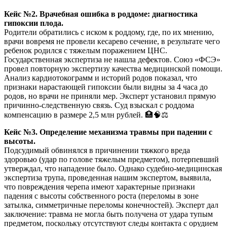
Кейс №2. Врачебная ошибка в роддоме: диагностика
гипоксии плода.
Родители обратились с иском к роддому, где, по их мнению,
врачи вовремя не провели кесарево сечение, в результате чего
ребенок родился с тяжелым поражением ЦНС.
Государственная экспертиза не нашла дефектов. Союз «ФСЭ»
провел повторную экспертизу качества медицинской помощи.
Анализ кардиотокограмм и историй родов показал, что
признаки нарастающей гипоксии были видны за 4 часа до
родов, но врачи не приняли мер. Эксперт установил прямую
причинно-следственную связь. Суд взыскал с роддома
компенсацию в размере 2,5 млн рублей. 🏥🧠⚖️
Кейс №3. Определение механизма травмы при падении с
высоты.
Подсудимый обвинялся в причинении тяжкого вреда
здоровью (удар по голове тяжелым предметом), потерпевший
утверждал, что нападение было. Однако судебно-медицинская
экспертиза трупа, проведенная нашим экспертом, выявила,
что повреждения черепа имеют характерные признаки
падения с высоты собственного роста (переломы в зоне
затылка, симметричные переломы конечностей). Эксперт дал
заключение: травма не могла быть получена от удара тупым
предметом, поскольку отсутствуют следы контакта с орудием