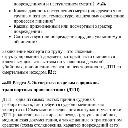
повреждениями и наступлением смерти? 📌🕰️
Какова давность наступления смерти (определяется по
трупным пятнам, температуре, мышечному окоченению,
процессам гниения)?
Каковы прижизненный или посмертный характер
повреждений?
Соответствуют ли повреждения орудию, указанному в
обвинении?
Заключение эксперта по трупу – это сложный,
структурированный документ, который часто становится
ключевым доказательством по уголовным делам об
убийствах, причинении смерти по неосторожности, ДТП со
смертельным исходом. 🩻⚖️
🚗🟩
Раздел 5. Экспертиза по делам о дорожно-
транспортных происшествиях (ДТП)
ДТП – одна из самых частых причин судебных
разбирательств, где требуется судебно-медицинская
экспертиза. Объектами исследования выступают: участники
ДТП (водители, пассажиры, пешеходы), трупы погибших,
медицинская документация, а также данные о транспортном
средстве (схема столкновения, характер повреждений авто).