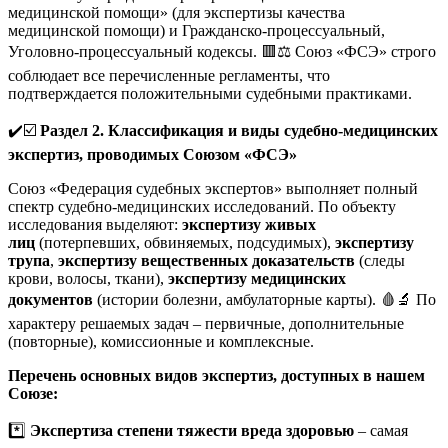
медицинской помощи» (для экспертизы качества
медицинской помощи) и Гражданско-процессуальный,
Уголовно-процессуальный кодексы. 🟥⚖️ Союз «ФСЭ» строго
соблюдает все перечисленные регламенты, что
подтверждается положительными судебными практиками.
✔️☑️
Раздел 2. Классификация и виды судебно-медицинских
экспертиз, проводимых Союзом «ФСЭ»
Союз «Федерация судебных экспертов» выполняет полный
спектр судебно-медицинских исследований. По объекту
исследования выделяют:
экспертизу живых
лиц
(потерпевших, обвиняемых, подсудимых),
экспертизу
трупа
,
экспертизу вещественных доказательств
(следы
крови, волосы, ткани),
экспертизу медицинских
документов
(истории болезни, амбулаторные карты). 🩸🔬 По
характеру решаемых задач – первичные, дополнительные
(повторные), комиссионные и комплексные.
Перечень основных видов экспертиз, доступных в нашем
Союзе:
*️⃣
Экспертиза степени тяжести вреда здоровью
– самая