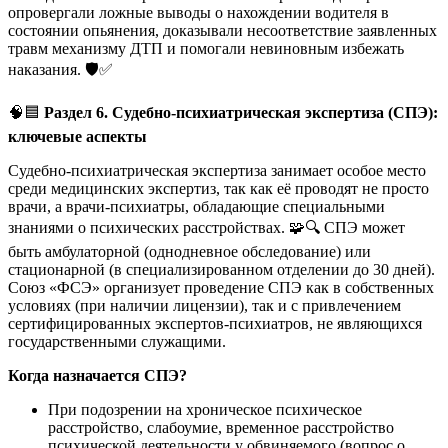
опровергали ложные выводы о нахождении водителя в
состоянии опьянения, доказывали несоответствие заявленных
травм механизму ДТП и помогали невиновным избежать
наказания. 🛡️✅
🧠🟦
Раздел 6. Судебно-психиатрическая экспертиза (СПЭ):
ключевые аспекты
Судебно-психиатрическая экспертиза занимает особое место
среди медицинских экспертиз, так как её проводят не просто
врачи, а врачи-психиатры, обладающие специальными
знаниями о психических расстройствах. 🧩🔍 СПЭ может
быть амбулаторной (однодневное обследование) или
стационарной (в специализированном отделении до 30 дней).
Союз «ФСЭ» организует проведение СПЭ как в собственных
условиях (при наличии лицензии), так и с привлечением
сертифицированных экспертов-психиатров, не являющихся
государственными служащими.
Когда назначается СПЭ?
При подозрении на хроническое психическое
расстройство, слабоумие, временное расстройство
психической деятельности у обвиняемого (вопрос о