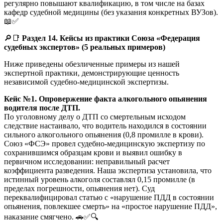
регулярно повышают квалификацию, в том числе на базах
кафедр судебной медицины (без указания конкретных ВУЗов).
📖✅
🔎📑
Раздел 14. Кейсы из практики Союза «Федерация
судебных экспертов» (5 реальных примеров)
Ниже приведены обезличенные примеры из нашей
экспертной практики, демонстрирующие ценность
независимой судебно-медицинской экспертизы.
Кейс №1. Опровержение факта алкогольного опьянения
водителя после ДТП.
По уголовному делу о ДТП со смертельным исходом
следствие настаивало, что водитель находился в состоянии
сильного алкогольного опьянения (0,8 промилле в крови).
Союз «ФСЭ» провел судебно-медицинскую экспертизу по
сохранившимся образцам крови и выявил ошибку в
первичном исследовании: неправильный расчет
коэффициента разведения. Наша экспертиза установила, что
истинный уровень алкоголя составлял 0,15 промилле (в
пределах погрешности, опьянения нет). Суд
переквалифицировал статью с «нарушение ПДД в состоянии
опьянения, повлекшее смерть» на «простое нарушение ПДД»,
наказание смягчено. 🚗✅🔍