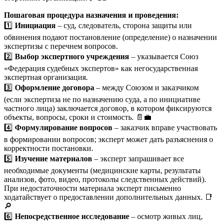
Пошаговая процедура назначения и проведения:
1️⃣
Инициация
– суд, следователь, сторона защиты или
обвинения подают постановление (определение) о назначении
экспертизы с перечнем вопросов.
2️⃣
Выбор экспертного учреждения
– указывается Союз
«Федерация судебных экспертов» как негосударственная
экспертная организация.
3️⃣
Оформление договора
– между Союзом и заказчиком
(если экспертиза не по назначению суда, а по инициативе
частного лица) заключается договор, в котором фиксируются
объекты, вопросы, сроки и стоимость. 📄💼
4️⃣
Формулирование вопросов
– заказчик вправе участвовать
в формировании вопросов; эксперт может дать разъяснения о
корректности постановки.
5️⃣
Изучение материалов
– эксперт запрашивает все
необходимые документы (медицинские карты, результаты
анализов, фото, видео, протоколы следственных действий).
При недостаточности материала эксперт письменно
ходатайствует о предоставлении дополнительных данных. 📑
🔎
6️⃣
Непосредственное исследование
– осмотр живых лиц,