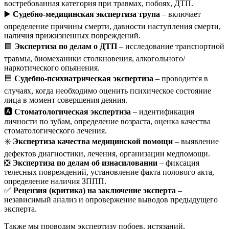
востребованная категория при травмах, побоях, ДТП.
▶️
Судебно-медицинская экспертиза трупа
– включает
определение причины смерти, давности наступления смерти,
наличия прижизненных повреждений.
🟩
Экспертиза по делам о ДТП
– исследование транспортной
травмы, биомеханики столкновения, алкогольного/
наркотического опьянения.
🟦
Судебно-психиатрическая экспертиза
– проводится в
случаях, когда необходимо оценить психическое состояние
лица в момент совершения деяния.
🅰️
Стоматологическая экспертиза
– идентификация
личности по зубам, определение возраста, оценка качества
стоматологического лечения.
✳️
Экспертиза качества медицинской помощи
– выявление
дефектов диагностики, лечения, организации медпомощи.
❎
Экспертиза по делам об изнасиловании
– фиксация
телесных повреждений, установление факта полового акта,
определение наличия ЗППП.
✅
Рецензия (критика) на заключение эксперта
–
независимый анализ и опровержение выводов предыдущего
эксперта.
Также мы проводим экспертизу побоев, истязаний,