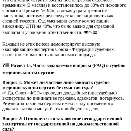
временным (3 месяца) и восстановилось до 80% от исходного.
Согласно Приказу №194н, стойкая утрата зрения не
наступила, поэтому вред следует квалифицировать как
средней тяжести. Суд уменьшил сумму компенсации
виновнику ДТП на 40%, что было важно для страховой
выплаты и уголовной ответственности. 👁️📉⚖️
Каждый из этих кейсов демонстрирует высокую
квалификацию экспертов Союза «Федерация судебных
экспертов» и важность независимого подхода.
❓🟦
Раздел 15. Часто задаваемые вопросы (FAQ) о судебно-
медицинской экспертизе
Вопрос 1: Может ли частное лицо заказать судебно-
медицинскую экспертизу без участия суда?
✅ Да, Союз «ФСЭ» проводит досудебные (внесудебные)
экспертизы по инициативе граждан, адвокатов, нотариусов.
Результаты такой экспертизы имеют силу письменного
доказательства и могут быть приобщены к делу.
Вопрос 2: Отличается ли заключение негосударственной
экспертизы от государственной по доказательственной
силе?