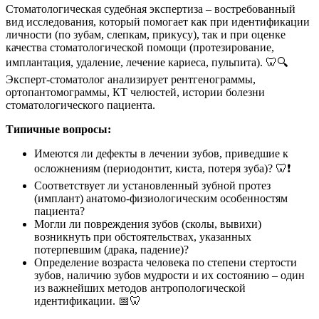
Стоматологическая судебная экспертиза – востребованный
вид исследования, который помогает как при идентификации
личности (по зубам, слепкам, прикусу), так и при оценке
качества стоматологической помощи (протезирование,
имплантация, удаление, лечение кариеса, пульпита). 🦷🔍
Эксперт-стоматолог анализирует рентгенограммы,
ортопантомограммы, КТ челюстей, истории болезни
стоматологического пациента.
Типичные вопросы:
Имеются ли дефекты в лечении зубов, приведшие к
осложнениям (периодонтит, киста, потеря зуба)? 🦷❗
Соответствует ли установленный зубной протез
(имплант) анатомо-физиологическим особенностям
пациента?
Могли ли повреждения зубов (сколы, вывихи)
возникнуть при обстоятельствах, указанных
потерпевшим (драка, падение)?
Определение возраста человека по степени стертости
зубов, наличию зубов мудрости и их состоянию – один
из важнейших методов антропологической
идентификации. 📅🦷