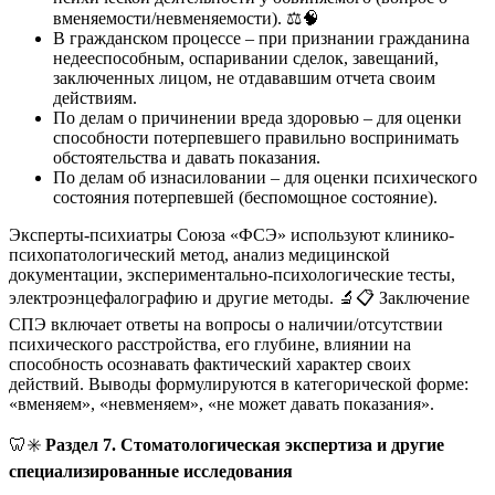
вменяемости/невменяемости). ⚖️🧠
В гражданском процессе – при признании гражданина
недееспособным, оспаривании сделок, завещаний,
заключенных лицом, не отдававшим отчета своим
действиям.
По делам о причинении вреда здоровью – для оценки
способности потерпевшего правильно воспринимать
обстоятельства и давать показания.
По делам об изнасиловании – для оценки психического
состояния потерпевшей (беспомощное состояние).
Эксперты-психиатры Союза «ФСЭ» используют клинико-
психопатологический метод, анализ медицинской
документации, экспериментально-психологические тесты,
электроэнцефалографию и другие методы. 🔬📋 Заключение
СПЭ включает ответы на вопросы о наличии/отсутствии
психического расстройства, его глубине, влиянии на
способность осознавать фактический характер своих
действий. Выводы формулируются в категорической форме:
«вменяем», «невменяем», «не может давать показания».
🦷✳️
Раздел 7. Стоматологическая экспертиза и другие
специализированные исследования