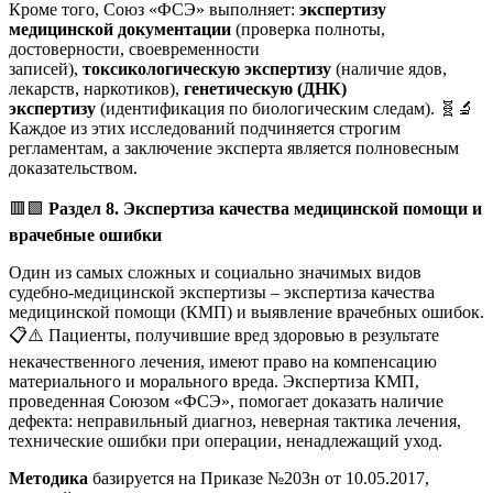
Кроме того, Союз «ФСЭ» выполняет:
экспертизу
медицинской документации
(проверка полноты,
достоверности, своевременности
записей),
токсикологическую экспертизу
(наличие ядов,
лекарств, наркотиков),
генетическую (ДНК)
экспертизу
(идентификация по биологическим следам). 🧬🔬
Каждое из этих исследований подчиняется строгим
регламентам, а заключение эксперта является полновесным
доказательством.
🟥🟩
Раздел 8. Экспертиза качества медицинской помощи и
врачебные ошибки
Один из самых сложных и социально значимых видов
судебно-медицинской экспертизы – экспертиза качества
медицинской помощи (КМП) и выявление врачебных ошибок.
📋⚠️ Пациенты, получившие вред здоровью в результате
некачественного лечения, имеют право на компенсацию
материального и морального вреда. Экспертиза КМП,
проведенная Союзом «ФСЭ», помогает доказать наличие
дефекта: неправильный диагноз, неверная тактика лечения,
технические ошибки при операции, ненадлежащий уход.
Методика
базируется на Приказе №203н от 10.05.2017,