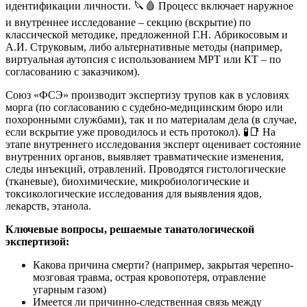
идентификации личности. 🔪🩸 Процесс включает наружное
и внутреннее исследование – секцию (вскрытие) по
классической методике, предложенной Г.Н. Абрикосовым и
А.И. Струковым, либо альтернативные методы (например,
виртуальная аутопсия с использованием МРТ или КТ – по
согласованию с заказчиком).
Союз «ФСЭ» производит экспертизу трупов как в условиях
морга (по согласованию с судебно-медицинским бюро или
похоронными службами), так и по материалам дела (в случае,
если вскрытие уже проводилось и есть протокол). 🧪📑 На
этапе внутреннего исследования эксперт оценивает состояние
внутренних органов, выявляет травматические изменения,
следы инъекций, отравлений. Проводятся гистологические
(тканевые), биохимические, микробиологические и
токсикологические исследования для выявления ядов,
лекарств, этанола.
Ключевые вопросы, решаемые танатологической
экспертизой:
Какова причина смерти? (например, закрытая черепно-
мозговая травма, острая кровопотеря, отравление
угарным газом)
Имеется ли причинно-следственная связь между