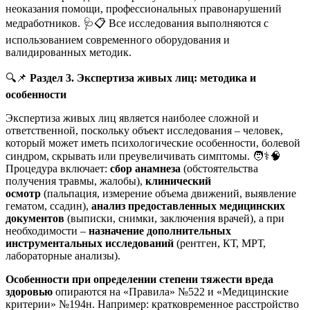
неоказания помощи, профессиональных правонарушений
медработников. 🩺📋 Все исследования выполняются с
использованием современного оборудования и
валидированных методик.
🔍📌
Раздел 3. Экспертиза живых лиц: методика и
особенности
Экспертиза живых лиц является наиболее сложной и
ответственной, поскольку объект исследования – человек,
который может иметь психологические особенности, болевой
синдром, скрывать или преувеличивать симптомы. 🧑⚕️🧠
Процедура включает:
сбор анамнеза
(обстоятельства
получения травмы, жалобы),
клинический
осмотр
(пальпация, измерение объема движений, выявление
гематом, ссадин),
анализ предоставленных медицинских
документов
(выписки, снимки, заключения врачей), а при
необходимости –
назначение дополнительных
инструментальных исследований
(рентген, КТ, МРТ,
лабораторные анализы).
Особенности при определении степени тяжести вреда
здоровью
опираются на «Правила» №522 и «Медицинские
критерии» №194н. Например: кратковременное расстройство