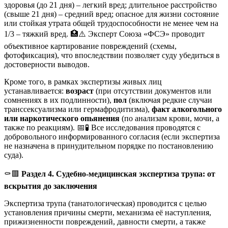
здоровья (до 21 дня) – легкий вред; длительное расстройство
(свыше 21 дня) – средний вред; опасное для жизни состояние
или стойкая утрата общей трудоспособности не менее чем на
1/3 – тяжкий вред. 🏥⚠️ Эксперт Союза «ФСЭ» проводит
объективное картирование повреждений (схемы,
фотофиксация), что впоследствии позволяет суду убедиться в
достоверности выводов.
Кроме того, в рамках экспертизы живых лиц
устанавливается:
возраст
(при отсутствии документов или
сомнениях в их подлинности),
пол
(включая редкие случаи
транссексуализма или гермафродитизма),
факт алкогольного
или наркотического опьянения
(по анализам крови, мочи, а
также по реакциям). 📅🧪 Все исследования проводятся с
добровольного информированного согласия (если экспертиза
не назначена в принудительном порядке по постановлению
суда).
⚰️🟥
Раздел 4. Судебно-медицинская экспертиза трупа: от
вскрытия до заключения
Экспертиза трупа (танатологическая) проводится с целью
установления причины смерти, механизма её наступления,
прижизненности повреждений, давности смерти, а также