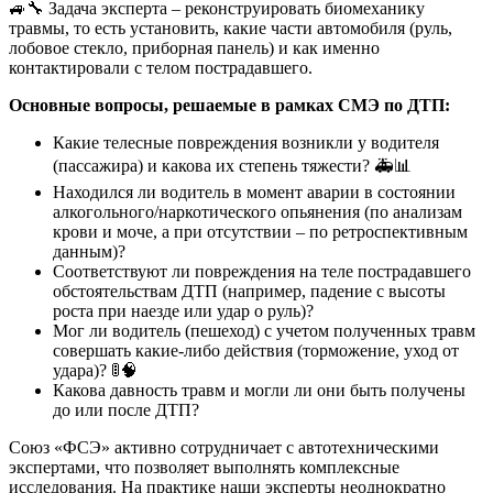
🚙🔧 Задача эксперта – реконструировать биомеханику
травмы, то есть установить, какие части автомобиля (руль,
лобовое стекло, приборная панель) и как именно
контактировали с телом пострадавшего.
Основные вопросы, решаемые в рамках СМЭ по ДТП:
Какие телесные повреждения возникли у водителя
(пассажира) и какова их степень тяжести? 🚑📊
Находился ли водитель в момент аварии в состоянии
алкогольного/наркотического опьянения (по анализам
крови и моче, а при отсутствии – по ретроспективным
данным)?
Соответствуют ли повреждения на теле пострадавшего
обстоятельствам ДТП (например, падение с высоты
роста при наезде или удар о руль)?
Мог ли водитель (пешеход) с учетом полученных травм
совершать какие-либо действия (торможение, уход от
удара)? 🚦🧠
Какова давность травм и могли ли они быть получены
до или после ДТП?
Союз «ФСЭ» активно сотрудничает с автотехническими
экспертами, что позволяет выполнять комплексные
исследования. На практике наши эксперты неоднократно