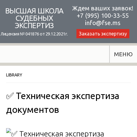
Skip
Ждем ваших заявок!
ВЫСШАЯ ШКОЛА
+7 (995) 100-33-55
to
СУДЕБНЫХ
info@fse.ms
ЭКСПЕРТИЗ
content
Заказать экспертизу
Лицензия № 041876 от 29.12.2021г.
МЕНЮ
LIBRARY
✅ Техническая экспертиза
документов