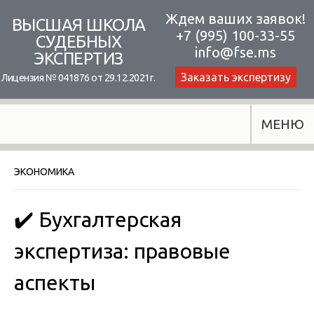
Skip
Ждем ваших заявок!
ВЫСШАЯ ШКОЛА
+7 (995) 100-33-55
to
СУДЕБНЫХ
info@fse.ms
ЭКСПЕРТИЗ
content
Заказать экспертизу
Лицензия № 041876 от 29.12.2021г.
МЕНЮ
ЭКОНОМИКА
✔️ Бухгалтерская
экспертиза: правовые
аспекты