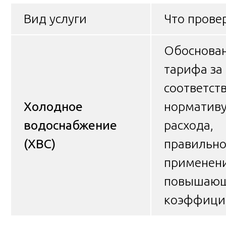
Вид услуги
Что прове
Обоснова
тарифа за 
соответст
Холодное
норматив
водоснабжение
расхода,
(ХВС)
правильно
применен
повышаю
коэффици