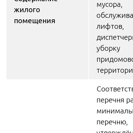
мусора,
жилого
обслужив
помещения
лифтов,
диспетчер
уборку
придомов
территори
Соответст
перечня р
минималь
перечню,
утверждё