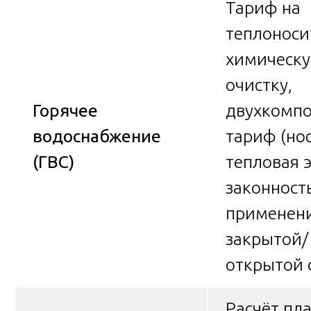
Тариф на
теплоноси
химическ
очистку,
Горячее
двухкомп
водоснабжение
тариф (но
(ГВС)
тепловая э
законност
применен
закрытой/
открытой 
Расчёт пл