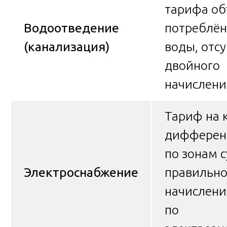
тарифа о
Водоотведение
потреблё
(канализация)
воды, отс
двойного
начислени
Тариф на к
дифферен
по зонам с
Электроснабжение
правильно
начислен
по