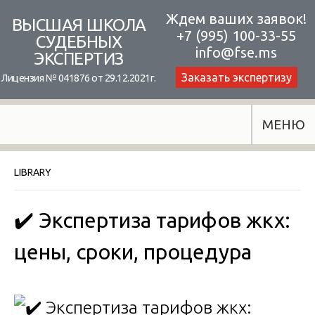
Skip
Ждем ваших заявок!
ВЫСШАЯ ШКОЛА
+7 (995) 100-33-55
to
СУДЕБНЫХ
info@fse.ms
ЭКСПЕРТИЗ
content
Заказать экспертизу
Лицензия № 041876 от 29.12.2021г.
МЕНЮ
LIBRARY
✔️ Экспертиза тарифов жкх:
цены, сроки, процедура