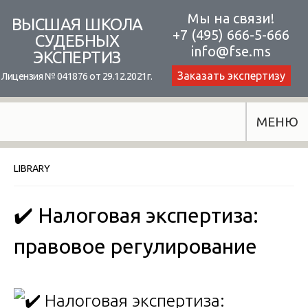
Skip
Мы на связи!
ВЫСШАЯ ШКОЛА
+7 (495) 666-5-666
to
СУДЕБНЫХ
info@fse.ms
ЭКСПЕРТИЗ
content
Заказать экспертизу
Лицензия № 041876 от 29.12.2021г.
МЕНЮ
LIBRARY
✔️ Налоговая экспертиза:
правовое регулирование