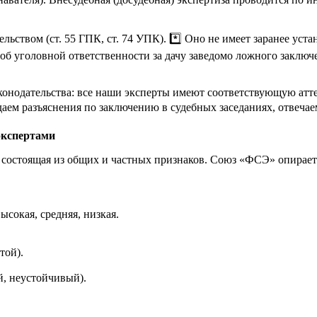
льством (ст. 55 ГПК, ст. 74 УПК). *️⃣ Оно не имеет заранее уст
б уголовной ответственности за дачу заведомо ложного заключен
конодательства: все наши эксперты имеют соответствующую ат
аем разъяснения по заключению в судебных заседаниях, отвеча
экспертами
а, состоящая из общих и частных признаков. Союз «ФСЭ» опира
ысокая, средняя, низкая.
той).
, неустойчивый).