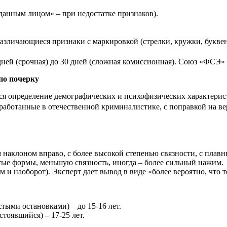
данным лицом» – при недостатке признаков).
зличающиеся признаки с маркировкой (стрелки, кружки, буквен
 дней (срочная) до 30 дней (сложная комиссионная). Союз «ФСЭ»
по почерку
я определение демографических и психофизических характеристи
работанные в отечественной криминалистике, с поправкой на ве
 наклоном вправо, с более высокой степенью связности, с пла
ые формы, меньшую связность, иногда – более сильный нажим.
 и наоборот). Эксперт дает вывод в виде «более вероятно, чт
ыми остановками) – до 15-16 лет.
тоявшийся) – 17-25 лет.