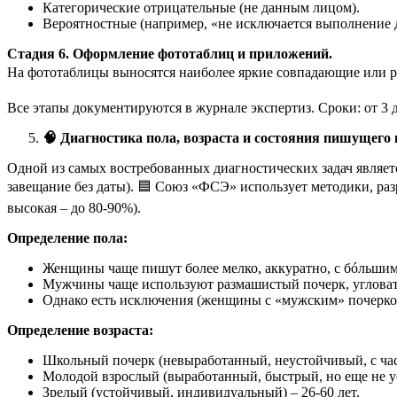
Категорические отрицательные (не данным лицом).
Вероятностные (например, «не исключается выполнение 
Стадия 6. Оформление фототаблиц и приложений.
На фототаблицы выносятся наиболее яркие совпадающие или ра
Все этапы документируются в журнале экспертиз. Сроки: от 3
🧠
Диагностика пола, возраста и состояния пишущего 
Одной из самых востребованных диагностических задач являетс
завещание без даты). 🟦 Союз «ФСЭ» использует методики, раз
высокая – до 80-90%).
Определение пола:
Женщины чаще пишут более мелко, аккуратно, с бóльшим
Мужчины чаще используют размашистый почерк, угловат
Однако есть исключения (женщины с «мужским» почерком
Определение возраста:
Школьный почерк (невыработанный, неустойчивый, с част
Молодой взрослый (выработанный, быстрый, но еще не ус
Зрелый (устойчивый, индивидуальный) – 26-60 лет.