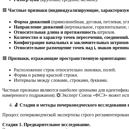
🟦
Частные признаки (индивидуализирующие, характеризуют
Форма движений
(прямолинейная, дуговая, петлевая, угл
Направление движений
(вертикальное, горизонтальное, 
Относительная длина и протяженность
штрихов.
Количество и характер точек пересечения, соединений.
Конфигурация начальных и заключительных штрихов
Относительное размещение точек над i, знаков препин
🟥
Признаки, отражающие пространственную ориентацию:
Расположение строк относительно линовки, полей.
Форма и размер красной строки.
Интервалы между словами, строками, буквами.
Частные признаки являются наиболее ценными для идентификац
намеренного подражания). ❎ Эксперт Союза «ФСЭ» может испо
🔬
Стадии и методы почерковедческого исследования
Процесс почерковедческой экспертизы строго регламентирован 
Стадия 1. Предварительное исследование.