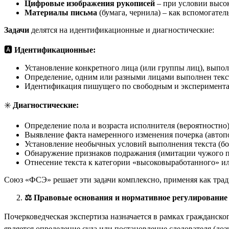
Цифровые изображения рукописей
– при условии высок
Материалы письма
(бумага, чернила) – как вспомогате
Задачи
делятся на идентификационные и диагностические:
🅰️
Идентификационные:
Установление конкретного лица (или группы лиц), выпо
Определение, одним или разными лицами выполнен текст 
Идентификация пишущего по свободным и эксперимента
✳️
Диагностические:
Определение пола и возраста исполнителя (вероятностно)
Выявление факта намеренного изменения почерка (автопо
Установление необычных условий выполнения текста (боле
Обнаружение признаков подражания (имитации чужого п
Отнесение текста к категории «высоковыработанного» и
Союз «ФСЭ» решает эти задачи комплексно, применяя как трад
⚖️
Правовые
основания
и
нормативное
регулирование
Почерковедческая экспертиза назначается в рамках гражданс
является определение суда или постановление следователя (до