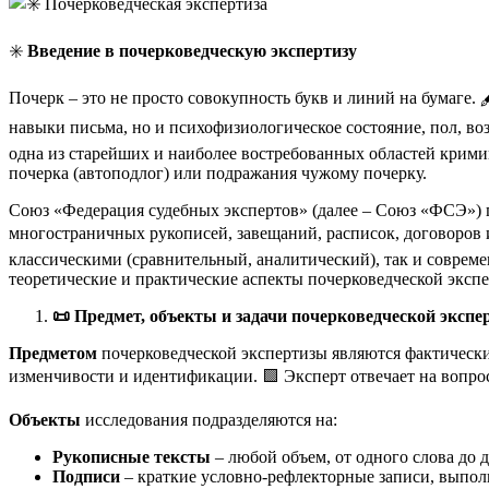
✳️
Введение в почерковедческую экспертизу
Почерк – это не просто совокупность букв и линий на бумаге
навыки письма, но и психофизиологическое состояние, пол, во
одна из старейших и наиболее востребованных областей крими
почерка (автоподлог) или подражания чужому почерку.
Союз «Федерация судебных экспертов» (далее – Союз «ФСЭ») 
многостраничных рукописей, завещаний, расписок, договоров
классическими (сравнительный, аналитический), так и соврем
теоретические и практические аспекты почерковедческой эксп
📜
Предмет, объекты и задачи почерковедческой экспе
Предметом
почерковедческой экспертизы являются фактически
изменчивости и идентификации. 🟩 Эксперт отвечает на вопро
Объекты
исследования подразделяются на:
Рукописные тексты
– любой объем, от одного слова до 
Подписи
– краткие условно-рефлекторные записи, выпо