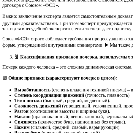
договора с Союзом «ФСЭ».
Важно: заключение эксперта является самостоятельным доказате
другими доказательствами. При этом эксперт предупреждается о
так и для внесудебной экспертизы, если эксперт дает подписку.
Союз «ФСЭ» строго соблюдает требования процессуального за
форме, утвержденной внутренними стандартами. ▶️ Мы также д
🧬
Классификация признаков почерка, используемых 
Почерк каждого человека – это сложная динамическая систем
🟩
Общие признаки (характеризуют почерк в целом):
Выработанность
(степень владения техникой письма) – в
Степень координации движений
(точность, плавность).
Темп письма
(быстрый, средний, медленный).
Сложность движений
(упрощенный, усложненный, прос
Разгон
(соотношение высоты и ширины букв).
Наклон
(правонаклонный, левонаклонный, вертикальный
Связность
(количество букв, написанных без отрыва).
Нажим
(сильный, средний, слабый, варьирующий).
Размер букв
(крупный, средний, мелкий).