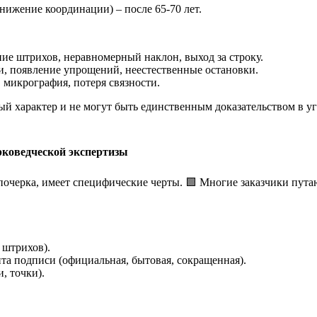
нижение координации) – после 65-70 лет.
ие штрихов, неравномерный наклон, выход за строку.
и, появление упрощений, неестественные остановки.
 микрография, потеря связности.
 характер и не могут быть единственным доказательством в уг
рковедческой экспертизы
ю почерка, имеет специфические черты. 🟩 Многие заказчики пут
 штрихов).
та подписи (официальная, бытовая, сокращенная).
, точки).