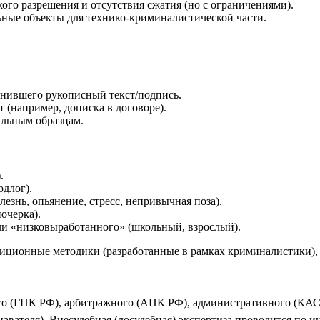
ого разрешения и отсутствия сжатия (но с ограничениями).
льные объекты для технико-криминалистической части.
лнившего рукописный текст/подпись.
(например, дописка в договоре).
льным образцам.
.
длог).
знь, опьянение, стресс, непривычная поза).
очерка).
ли «низковыработанного» (школьный, взрослый).
иционные методики (разработанные в рамках криминалистики), т
кого (ГПК РФ), арбитражного (АПК РФ), административного (КАС
знавателя). Внесудебная (досудебная) экспертиза проводится п