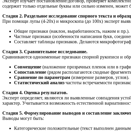
Эксперт изучает постановление/договор, проверяет комплектн
содержит только отдельные буквы или сильно изменен, может б
Стадия 2. Раздельное исследование спорного текста и образц
При помощи лупы (4-20х) и микроскопа (до 100х) эксперт выяв
Общие признаки (наклон, выработанность, нажим и пр.).
Частные признаки (особенности написания букв, соедине
Составляет таблицы признаков. Делаются микрофотограф
Стадия 3. Сравнительное исследование.
Сравниваются одноименные признаки спорной рукописи и обр
Совмещение
(наложение прозрачных пленок или в графи
Сопоставление
(рядом располагаются сходные фрагменты
Сравнение по параметрам
(измерение размеров, углов).
Статистический анализ
частоты встречаемости признако
Стадия 4. Оценка результатов.
Эксперт определяет, являются ли выявленные совпадения устой
характер. Учитывается возможность естественной вариативнос
Стадия 5. Формулирование выводов и составление заключе
Выводы могут быть:
Категорические положительные (текст выполнен данным