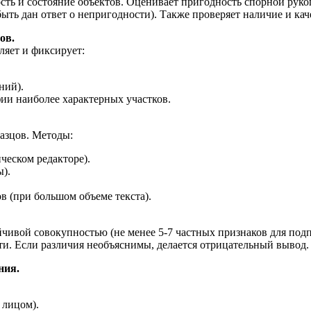
ость и состояние объектов. Оценивает пригодность спорной рук
ыть дан ответ о непригодности). Также проверяет наличие и ка
ов.
ляет и фиксирует:
ний).
ии наиболее характерных участков.
азцов. Методы:
ческом редакторе).
).
в (при большом объеме текста).
чивой совокупностью (не менее 5-7 частных признаков для подп
ти. Если различия необъяснимы, делается отрицательный вывод.
ния.
 лицом).