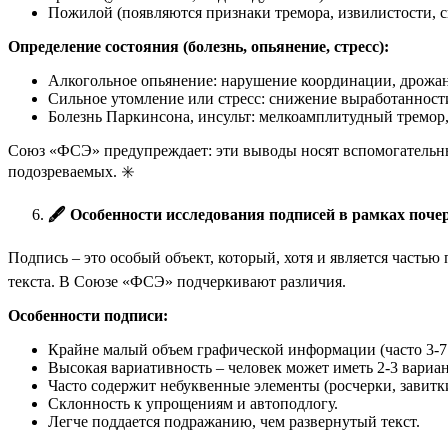
Пожилой (появляются признаки тремора, извилистости, с
Определение состояния (болезнь, опьянение, стресс):
Алкогольное опьянение: нарушение координации, дрожан
Сильное утомление или стресс: снижение выработанност
Болезнь Паркинсона, инсульт: мелкоамплитудный тремор,
Союз «ФСЭ» предупреждает: эти выводы носят вспомогательный
подозреваемых. ✳️
🖋️
Особенности исследования подписей в рамках поче
Подпись – это особый объект, который, хотя и является часть
текста. В Союзе «ФСЭ» подчеркивают различия.
Особенности подписи:
Крайне малый объем графической информации (часто 3-7
Высокая вариативность – человек может иметь 2-3 вариан
Часто содержит небуквенные элементы (росчерки, завитки
Склонность к упрощениям и автоподлогу.
Легче поддается подражанию, чем развернутый текст.