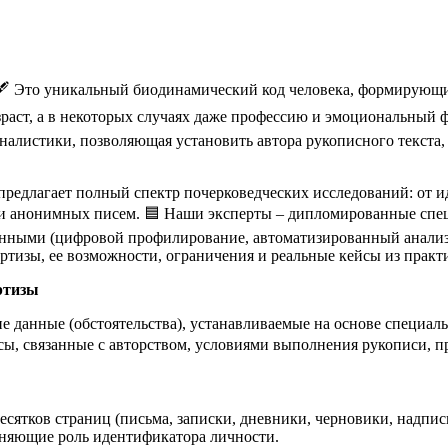
. 🖋️ Это уникальный биодинамический код человека, формирую
зраст, а в некоторых случаях даже профессию и эмоциональный ф
налистики, позволяющая установить автора рукописного текста
предлагает полный спектр почерковедческих исследований: от 
 и анонимных писем. 🟦 Наши эксперты – дипломированные спе
енными (цифровой профилирование, автоматизированный анализ)
ертизы, ее возможности, ограничения и реальные кейсы из пра
ртизы
е данные (обстоятельства), устанавливаемые на основе специал
сы, связанные с авторством, условиями выполнения рукописи, 
десятков страниц (письма, записки, дневники, черновики, надпис
лняющие роль идентификатора личности.