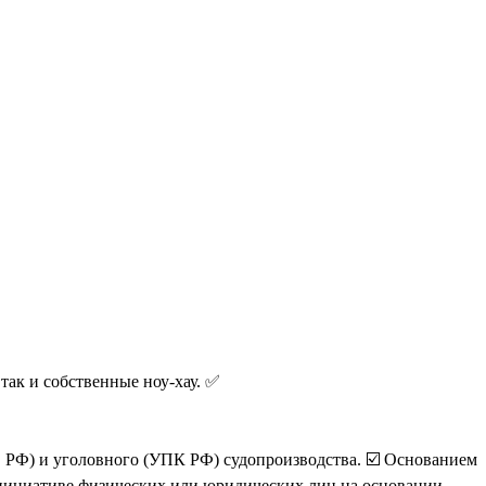
ак и собственные ноу-хау. ✅
 РФ) и уголовного (УПК РФ) судопроизводства. ☑️ Основанием
о инициативе физических или юридических лиц на основании