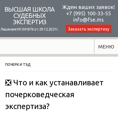
Skip
Ждем ваших заявок!
ВЫСШАЯ ШКОЛА
+7 (995) 100-33-55
to
СУДЕБНЫХ
info@fse.ms
ЭКСПЕРТИЗ
content
Заказать экспертизу
Лицензия № 041876 от 29.12.2021г.
МЕНЮ
ПОЧЕРК И ТЭД
❎ Что и как устанавливает
почерковедческая
экспертиза?