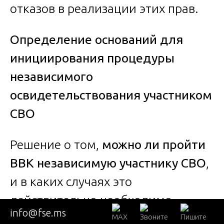
отказов в реализации этих прав.
Определение оснований для
инициирования процедуры
независимого
освидетельствования участником
СВО
Решение о том,
можно ли пройти
ВВК независимую участнику СВО
,
и в каких случаях это
действительно необходимо,
info@fse.ms
должно приниматься на основе