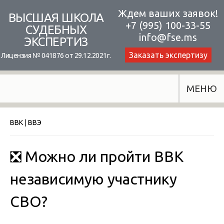
Skip
Ждем ваших заявок!
ВЫСШАЯ ШКОЛА
+7 (995) 100-33-55
to
СУДЕБНЫХ
info@fse.ms
ЭКСПЕРТИЗ
content
Заказать экспертизу
Лицензия № 041876 от 29.12.2021г.
МЕНЮ
ВВК | ВВЭ
❎ Можно ли пройти ВВК
независимую участнику
СВО?