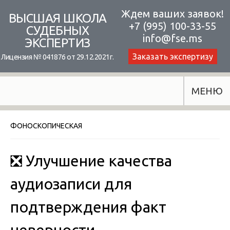
Skip
Ждем ваших заявок!
ВЫСШАЯ ШКОЛА
+7 (995) 100-33-55
to
СУДЕБНЫХ
info@fse.ms
ЭКСПЕРТИЗ
content
Заказать экспертизу
Лицензия № 041876 от 29.12.2021г.
МЕНЮ
ФОНОСКОПИЧЕСКАЯ
❎ Улучшение качества
аудиозаписи для
подтверждения факт