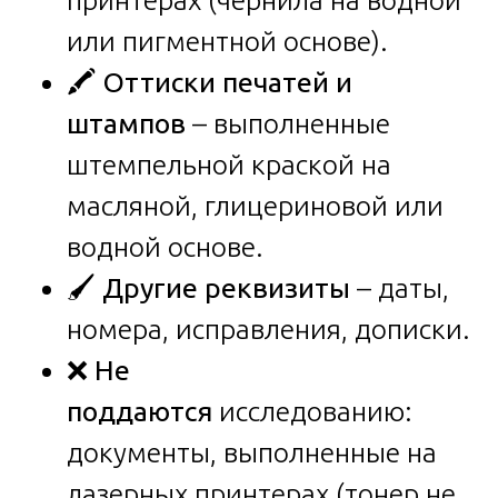
или пигментной основе).
🖍️
Оттиски печатей и
штампов
– выполненные
штемпельной краской на
масляной, глицериновой или
водной основе.
🖌️
Другие реквизиты
– даты,
номера, исправления, дописки.
❌
Не
поддаются
исследованию:
документы, выполненные на
лазерных принтерах (тонер не