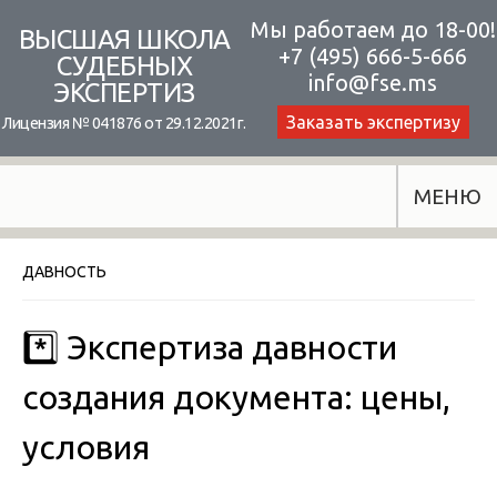
Skip
Мы работаем до 18-00!
ВЫСШАЯ ШКОЛА
+7 (495) 666-5-666
to
СУДЕБНЫХ
info@fse.ms
ЭКСПЕРТИЗ
content
Заказать экспертизу
Лицензия № 041876 от 29.12.2021г.
МЕНЮ
ДАВНОСТЬ
*️⃣ Экспертиза давности
создания документа: цены,
условия