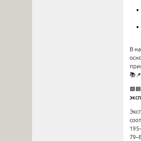
В н
осн
при
📚
🟩
экс
Экс
соо
195
79–