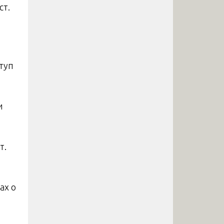
ст.
туп
и
т.
я
ах о