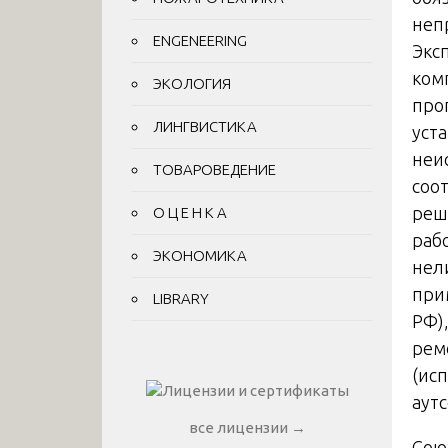
неп
ENGENEERING
Экс
ком
ЭКОЛОГИЯ
про
ЛИНГВИСТИКА
уст
неи
ТОВАРОВЕДЕНИЕ
соо
реш
О Ц Е Н К А
раб
ЭКОНОМИКА
нел
прим
LIBRARY
РФ)
рем
(ис
аутс
все лицензии →
Сою