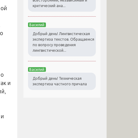
всесторонний, независимый и
критический ана...
ной
х
Василий
то
Добрый день! Лингвистическая
экспертиза текстов. Обращаемся
по вопросу проведения
лингвистической...
Василий
по
Добрый день! Техническая
ак и
экспертиза частного причала
ий,
ии