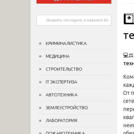
*
т
КРИМИНАЛИСТИКА
💻⚖
МЕДИЦИНА
тех
СТРОИТЕЛЬСТВО
Ком
IT ЭКСПЕРТИЗА
кажд
От 
АВТОТЕХНИКА
сет
ЗЕМЛЕУСТРОЙСТВО
пер
ква
ЛАБОРАТОРИЯ
неи
обя
ПОЖАРОТЕХНИКА