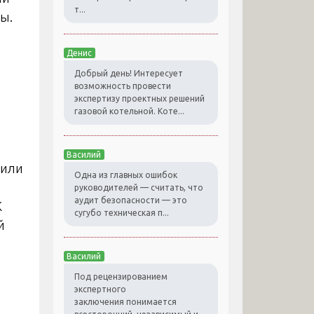
т...
ы.
Денис
Добрый день! Интересует
возможность провести
экспертизу проектных решений
газовой котельной. Коте...
Василий
 или
Одна из главных ошибок
руководителей — считать, что
аудит безопасности — это
К
сугубо техническая п...
й
Василий
Под рецензированием
экспертного
заключения понимается