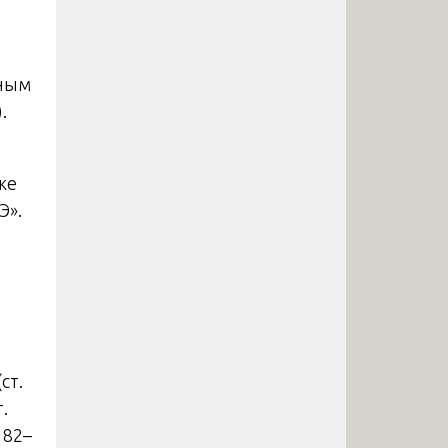
нным
.
же
Э».
ст.
.
 82–