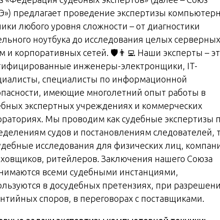
Э») предлагает проведение экспертизы компьютер
ники любого уровня сложности – от диагностики
ельного ноутбука до исследования целых серверны
 и корпоративных сетей. 🛡️👨‍💻 Наши эксперты – э
тифицированные инженеры-электронщики, IT-
циалисты, специалисты по информационной
опасности, имеющие многолетний опыт работы в
ебных экспертных учреждениях и коммерческих
ораториях. Мы проводим как судебные экспертизы 
еделениям судов и постановлениям следователей, т
удебные исследования для физических лиц, компан
аховщиков, ритейлеров. Заключения нашего Союза
нимаются всеми судебными инстанциями,
ользуются в досудебных претензиях, при разрешен
антийных споров, в переговорах с поставщиками.