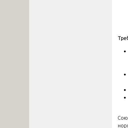
Тре
Сою
нор