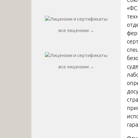
«ФС
тех
отд
все лицензии →
ферм
сер
спе
без
суд
все лицензии →
лаб
опр
дос
стр
при
исп
гар