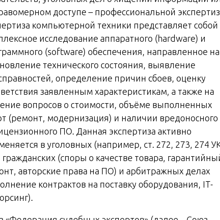
равомерном доступе – профессиональной экспертиз
пертиза компьютерной техники представляет собой
плексное исследование аппаратного (hardware) и
граммного (software) обеспечения, направленное на
ановление технического состояния, выявление
справностей, определение причин сбоев, оценку
тветствия заявленным характеристикам, а также на
ение вопросов о стоимости, объёме выполненных
от (ремонт, модернизация) и наличии вредоносного
ицензионного ПО. Данная экспертиза активно
еняется в уголовных (например, ст. 272, 273, 274 У
, гражданских (споры о качестве товара, гарантийны
онт, авторские права на ПО) и арбитражных делах
полнение контрактов на поставку оборудования, IT-
орсинг).
з «Федерация судебных экспертов» (далее – Союз