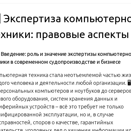
️⃣ Экспертиза компьютерн
ехники: правовые аспекты
️
Введение: роль и значение экспертизы компьютерн
ники в современном судопроизводстве и бизнесе
пьютерная техника стала неотъемлемой частью жи
ого человека и деятельности любой организации. 🖥
персональных компьютеров и ноутбуков до серверов
евого оборудования, систем хранения данных и
иферийных устройств – всё это требует не только
лифицированной эксплуатации, но и, в случае
справностей, споров о качестве, гарантийных
зательств, уголовных дел о хищении информации и