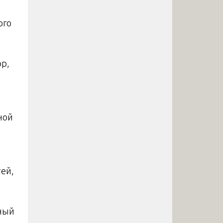
ого
ор,
ной
ей,
нный