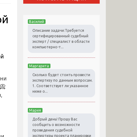
ой
Василий
Описание задачи:Требуется
сертифицированный судебный
эксперт / специалист в области
компьютерно-т...
ой
Маргарита
Сколько будет стоить провести
зни
экспертизу по данным вопросам.
️📀
1. Соответствует ли указанное
ниже о...
,
Мария
Добрый день! Прошу Вас
сообщить о возможности
проведения судебной
ли
экспертизы проекта планировки