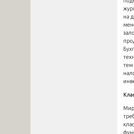
под
жур
на 
мен
зал
про
Бух
тех
тем
нал
инве
Кла
Мир
тре
кла
фун