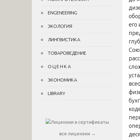
диз
ENGENEERING
обо
его
ЭКОЛОГИЯ
пре
ЛИНГВИСТИКА
глу
Сою
ТОВАРОВЕДЕНИЕ
рас
сло
О Ц Е Н К А
уст
ЭКОНОМИКА
все
физ
LIBRARY
бух
код
пер
опе
дес
все лицензии →