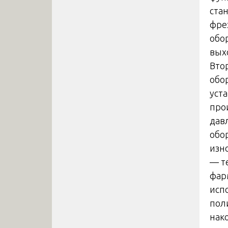
ста
фре
обо
вых
Вто
обо
уст
про
дав
обо
изн
— т
фар
исп
пол
нак