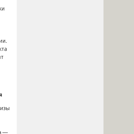
ки
ии.
кта
ит
я
тизы
а —