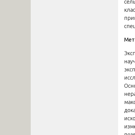
сел
кла
при
спе
Мет
Экс
нау
экс
исс
Осн
нер
мак
док
исх
изм
поз