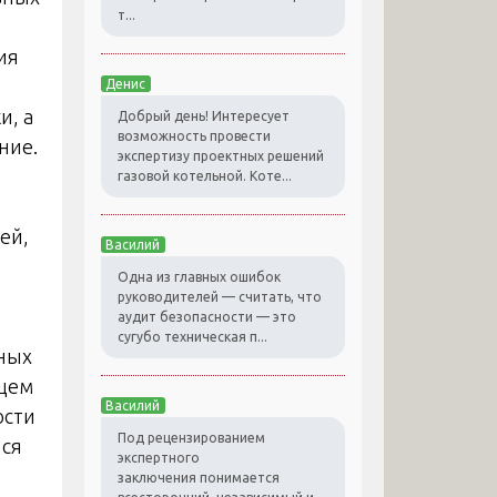
т...
ия
Денис
и, а
Добрый день! Интересует
возможность провести
ние.
экспертизу проектных решений
газовой котельной. Коте...
ей,
Василий
Одна из главных ошибок
руководителей — считать, что
аудит безопасности — это
сугубо техническая п...
ьных
ищем
Василий
ости
Под рецензированием
йся
экспертного
заключения понимается