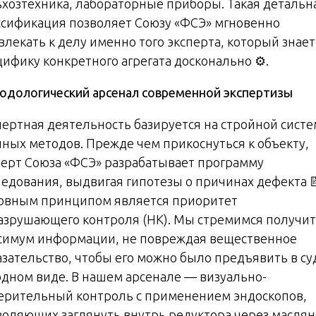
ьхозтехника, лабораторные приборы. Такая детальн
ссификация позволяет Союзу «ФСЭ» мгновенно
влекать к делу именно того эксперта, который знает
цифику конкретного агрегата досконально ⚙️.
одологический арсенал современной экспертизы
пертная деятельность базируется на стройной сист
чных методов. Прежде чем прикоснуться к объекту,
перт Союза «ФСЭ» разрабатывает программу
ледования, выдвигая гипотезы о причинах дефекта 
овным принципом является приоритет
азрушающего контроля (НК). Мы стремимся получи
симум информации, не повреждая вещественное
азательство, чтобы его можно было предъявить в су
одном виде. В нашем арсенале — визуально-
ерительный контроль с применением эндоскопов,
воляющих заглянуть внутрь редуктора через масля