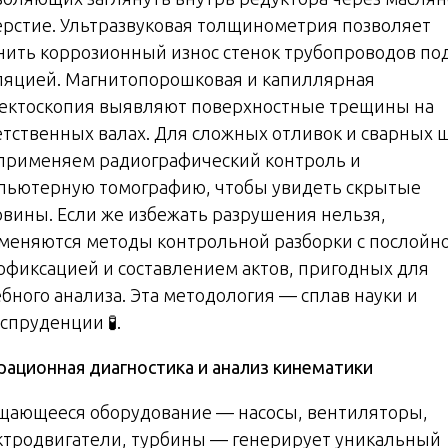
ерстие. Ультразвуковая толщинометрия позволяет
нить коррозионный износ стенок трубопроводов по
ляцией. Магнитопорошковая и капиллярная
ектоскопия выявляют поверхностные трещины на
етственных валах. Для сложных отливок и сварных 
применяем радиографический контроль и
пьютерную томографию, чтобы увидеть скрытые
овины. Если же избежать разрушения нельзя,
меняются методы контрольной разборки с послойн
офиксацией и составлением актов, пригодных для
ебного анализа. Эта методология — сплав науки и
спруденции 🧪.
рационная диагностика и анализ кинематики
щающееся оборудование — насосы, вентиляторы,
ктродвигатели, турбины — генерирует уникальный