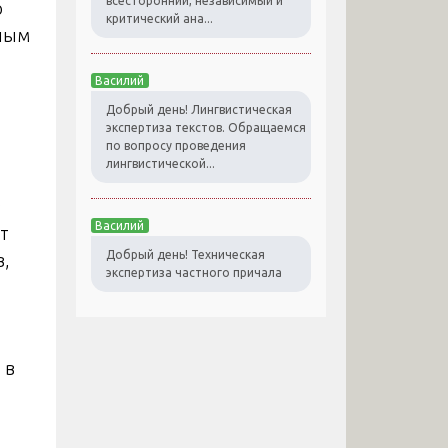
всесторонний, независимый и
ю
критический ана...
чным
Василий
Добрый день! Лингвистическая
экспертиза текстов. Обращаемся
по вопросу проведения
лингвистической...
з
Василий
т
Добрый день! Техническая
в,
экспертиза частного причала
 в