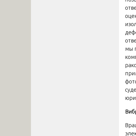
отв
оце
изо
деф
отв
мы 
ком
рак
при
фот
суд
юри
Виб
Вра
эле