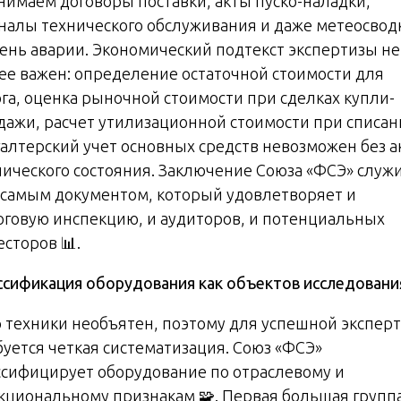
нимаем договоры поставки, акты пуско-наладки,
налы технического обслуживания и даже метеосвод
день аварии. Экономический подтекст экспертизы не
ее важен: определение остаточной стоимости для
ога, оценка рыночной стоимости при сделках купли-
дажи, расчет утилизационной стоимости при списан
галтерский учет основных средств невозможен без а
нического состояния. Заключение Союза «ФСЭ» служ
 самым документом, который удовлетворяет и
оговую инспекцию, и аудиторов, и потенциальных
сторов 📊.
ссификация оборудования как объектов исследовани
 техники необъятен, поэтому для успешной экспер
буется четкая систематизация. Союз «ФСЭ»
ссифицирует оборудование по отраслевому и
кциональному признакам 🧩. Первая большая групп