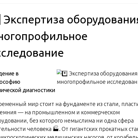
️⃣ Экспертиза оборудовани
ногопрофильное
сследование
дение в
ософию
нической диагностики
ременный мир стоит на фундаменте из стали, пласт
ремния — на промышленном и коммерческом
рудовании, без которого немыслима ни одна сфера
тельности человека 🏭. От гигантских прокатных ста
микроскопических медицинских насосов, от корабел