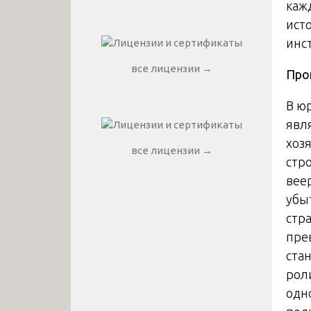
каж
ист
инс
все лицензии →
Про
В ю
явл
хозя
все лицензии →
стр
вее
убы
стр
пре
ста
рол
одн