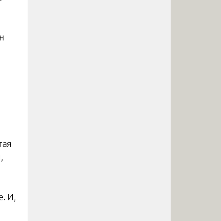
н
тая
,
. И,