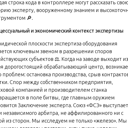
дая строка кода в контроллере могут рассказать сво
орию эксперту, вооруженному знанием и высокото
трументом 🔎.
цессуальный и экономический контекст экспертизы
ридической плоскости экспертиза оборудования
яется ключевым звеном в разрешении споров
йствующих субъектов ⚖️. Когда на заводе выходит и
оя дорогостоящий обрабатывающий центр, возникае
р проблем: остановка производства, срыв контракто
тки. Спор между собственником предприятия,
аховой компанией и производителем станка
вращается в поле битвы, где главным оружием
новится Заключение эксперта. Союз «ФСЭ» выступает
и независимого арбитра, не аффилированного ни с
ой из сторон. Мы исследуем не только «железо». Мы