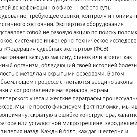
елей до кофемашин в офисе — всё это суть
рудование, требующее оценки, контроля и пониман
 истинного состояния. Экспертиза оборудования
дставляет собой не разовую акцию по поиску поломк
бокое, системное инженерно-техническое исследова
з «Федерация судебных экспертов» (ФСЭ)
сматривает каждую машину, станок или агрегат как
жный организм, обладающий своей историей болезн
алостью металла и скрытыми резервами. В этом
объемлющем процессе сплетаются воедино законы
ики и сопротивление материалов, нормы
галтерского учета и жесткие параграфы процессуал
ексов. Мы не просто фиксируем факт поломки, мы 
вопричину, скрытую в ошибке конструктора, халатн
ратора или усталостной микротрещине, зародивше
ятилетия назад. Каждый болт, каждая шестерня и