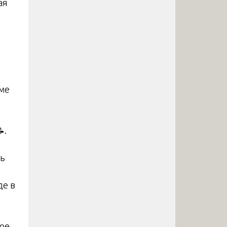
ая
еме
.
ть
де в
ное