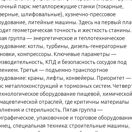
ночный парк: металлорежущие станки (токарные,
зерные, шлифовальные), кузнечно-прессовое
рудование, литейные машины. Здесь на первый пла
одит геометрическая точность и жесткость станины.
рая группа — энергетическое и теплотехническое
рудование: котлы, турбины, дизель-генераторные
ановки, компрессоры. Ключевые параметры —
изводительность, КПД и безопасность сосудов под
лением. Третья — подъемно-транспортное
рудование: краны, лифты, конвейеры. Приоритет —
ос металлоконструкций и тормозных систем. Четвер
ехнологическое оборудование пищевой, химической
мацевтической отраслей, где критичны материалы
олнения и стерильность. Пятая группа —
играфическое, упаковочное и торговое оборудование
онец, специальная техника: строительные машины,