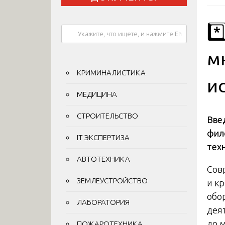
*
м
КРИМИНАЛИСТИКА
и
МЕДИЦИНА
СТРОИТЕЛЬСТВО
Вве
фил
IT ЭКСПЕРТИЗА
тех
АВТОТЕХНИКА
Сов
ЗЕМЛЕУСТРОЙСТВО
и к
обо
ЛАБОРАТОРИЯ
дея
до 
ПОЖАРОТЕХНИКА