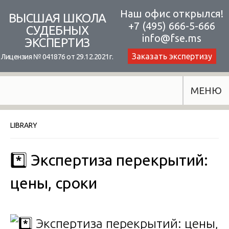
Skip
Наш офис открылся!
ВЫСШАЯ ШКОЛА
+7 (495) 666-5-666
to
СУДЕБНЫХ
info@fse.ms
ЭКСПЕРТИЗ
content
Заказать экспертизу
Лицензия № 041876 от 29.12.2021г.
МЕНЮ
LIBRARY
*️⃣ Экспертиза перекрытий:
цены, сроки