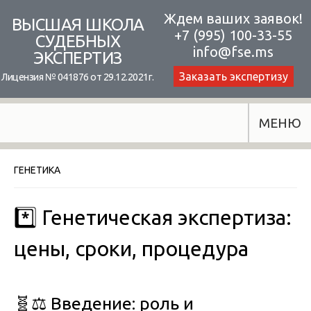
Skip
Ждем ваших заявок!
ВЫСШАЯ ШКОЛА
+7 (995) 100-33-55
to
СУДЕБНЫХ
info@fse.ms
ЭКСПЕРТИЗ
content
Заказать экспертизу
Лицензия № 041876 от 29.12.2021г.
МЕНЮ
ГЕНЕТИКА
*️⃣ Генетическая экспертиза:
цены, сроки, процедура
🧬⚖️
Введение: роль и