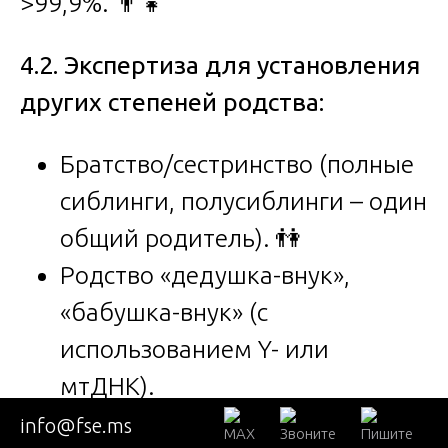
>99,9%. 👨‍👧
4.2. Экспертиза для установления
других степеней родства:
Братство/сестринство (полные
сиблинги, полусиблинги – один
общий родитель). 👫
Родство «дедушка-внук»,
«бабушка-внук» (с
использованием Y- или
мтДНК).
Двоюродное родство (более
info@fse.ms