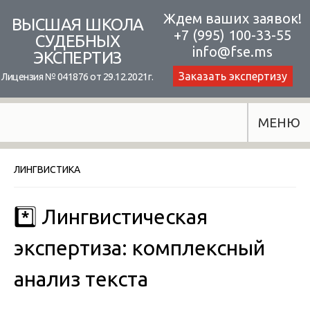
Skip
Ждем ваших заявок!
ВЫСШАЯ ШКОЛА
+7 (995) 100-33-55
to
СУДЕБНЫХ
info@fse.ms
ЭКСПЕРТИЗ
content
Заказать экспертизу
Лицензия № 041876 от 29.12.2021г.
МЕНЮ
ЛИНГВИСТИКА
*️⃣ Лингвистическая
экспертиза: комплексный
анализ текста