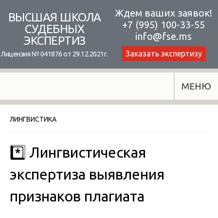
Skip
Ждем ваших заявок!
ВЫСШАЯ ШКОЛА
+7 (995) 100-33-55
to
СУДЕБНЫХ
info@fse.ms
ЭКСПЕРТИЗ
content
Заказать экспертизу
Лицензия № 041876 от 29.12.2021г.
МЕНЮ
ЛИНГВИСТИКА
*️⃣ Лингвистическая
экспертиза выявления
признаков плагиата