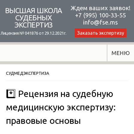
Skip
Ждем ваших заявок!
ВЫСШАЯ ШКОЛА
+7 (995) 100-33-55
to
СУДЕБНЫХ
info@fse.ms
ЭКСПЕРТИЗ
content
Заказать экспертизу
Лицензия № 041876 от 29.12.2021г.
МЕНЮ
СУДМЕДЭКСПЕРТИЗА
*️⃣ Рецензия на судебную
медицинскую экспертизу:
правовые основы