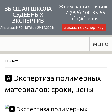
Skip
Ждем ваших заявок!
ВЫСШАЯ ШКОЛА
+7 (995) 100-33-55
to
СУДЕБНЫХ
info@fse.ms
ЭКСПЕРТИЗ
content
Заказать экспертизу
Лицензия № 041876 от 29.12.2021г.
МЕНЮ
LIBRARY
🅰️ Экспертиза полимерных
материалов: сроки, цены