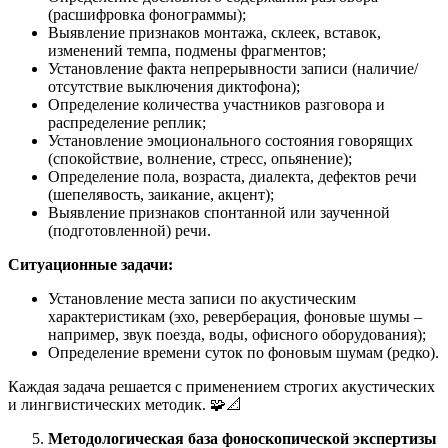
(расшифровка фонограммы);
Выявление признаков монтажа, склеек, вставок,
изменений темпа, подмены фрагментов;
Установление факта непрерывности записи (наличие/
отсутствие выключения диктофона);
Определение количества участников разговора и
распределение реплик;
Установление эмоционального состояния говорящих
(спокойствие, волнение, стресс, опьянение);
Определение пола, возраста, диалекта, дефектов речи
(шепелявость, заикание, акцент);
Выявление признаков спонтанной или заученной
(подготовленной) речи.
Ситуационные задачи:
Установление места записи по акустическим
характеристикам (эхо, реверберация, фоновые шумы –
например, звук поезда, воды, офисного оборудования);
Определение времени суток по фоновым шумам (редко).
Каждая задача решается с применением строгих акустических
и лингвистических методик. 🧩📐
Методологическая база фоноскопической экспертизы