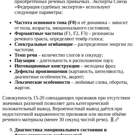
приобретённых речевых привычках. Эксперты Союза
«Федерация судебных экспертов» используют
следующие параметры:
Частота основного тона (F0)
и её динамика – зависит
от пола, возраста, эмоционального состояния;
Формантные частоты
(F1, F2, F3) – резонансы
речевого тракта, определяют тембр голоса;
Спектральные огибающие
– распределение энергии по
частотам;
Темп речи
– количество слогов в секунду;
Паузация
– длительность и расположение пауз;
Интонационные конструкции
– мелодика фраз;
Дефекты произношения
(картавость, шепелявость),
диалектные особенности, акцент;
Лексические особенности
– любимые слова, обороты,
жаргон.
Совокупность 15-20 совпадающих признаков при отсутствии
значимых различий позволяет дать категорический
положительный вывод. Вероятностный вывод даётся при
недостаточной выраженности признаков или малом объёме
речевого материала (менее 30 секунд чистой речи). 🧬📏
Диагностика эмоционального состояния и