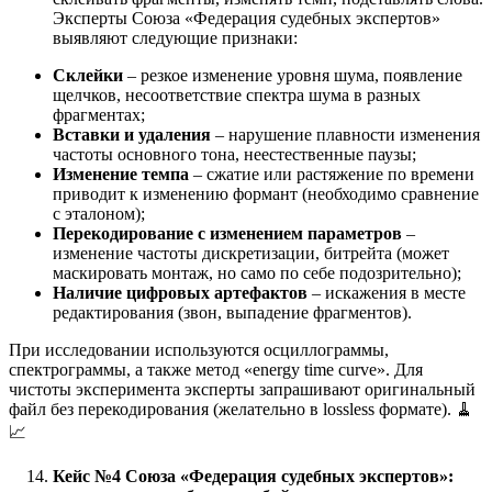
Эксперты Союза «Федерация судебных экспертов»
выявляют следующие признаки:
Склейки
– резкое изменение уровня шума, появление
щелчков, несоответствие спектра шума в разных
фрагментах;
Вставки и удаления
– нарушение плавности изменения
частоты основного тона, неестественные паузы;
Изменение темпа
– сжатие или растяжение по времени
приводит к изменению формант (необходимо сравнение
с эталоном);
Перекодирование с изменением параметров
–
изменение частоты дискретизации, битрейта (может
маскировать монтаж, но само по себе подозрительно);
Наличие цифровых артефактов
– искажения в месте
редактирования (звон, выпадение фрагментов).
При исследовании используются осциллограммы,
спектрограммы, а также метод «energy time curve». Для
чистоты эксперимента эксперты запрашивают оригинальный
файл без перекодирования (желательно в lossless формате). 🧹
📈
Кейс №4 Союза «Федерация судебных экспертов»: