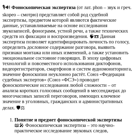
🎙️🔊
Фоноскопическая экспертиза
(от лат. phon – звук и греч.
skopeo – смотрю) представляет собой род судебной
экспертизы, предметом которой являются фактические
данные, устанавливаемые на основе исследования
звукозаписей, фонограмм, устной речи, а также технических
средств их фиксации и воспроизведения. 🧠📼 Данная
экспертиза позволяет идентифицировать личность по голосу,
определить дословное содержание разговора, выявить
признаки монтажа или иных изменений, а также установить
эмоциональное состояние говорящих. В эпоху цифровых
технологий и повсеместного использования диктофонов,
видеорегистраторов, смартфонов и систем аудиомониторинга,
значение фоноскопии неуклонно растёт. Союз «Федерация
судебных экспертов» (Союз «ФСЭ») проводит
фоноскопические исследования любой сложности – от
анализа коротких голосовых сообщений в мессенджерах до
многочасовых записей переговоров, имеющих ключевое
значение в уголовных, гражданских и административных
делах. 🛡️⚖️
Понятие и предмет фоноскопической экспертизы
📖🎤 Фоноскопическая экспертиза – это научно-
практическое исследование звуковых следов,