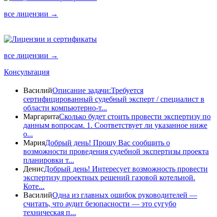
все лицензии →
все лицензии →
Консультация
Василий
Описание задачи:Требуется
сертифицированный судебный эксперт / специалист в
области компьютерно-т...
Маргарита
Сколько будет стоить провести экспертизу по
данным вопросам. 1. Соответствует ли указанное ниже
о...
Мария
Добрый день! Прошу Вас сообщить о
возможности проведения судебной экспертизы проекта
планировки т...
Денис
Добрый день! Интересует возможность провести
экспертизу проектных решений газовой котельной.
Коте...
Василий
Одна из главных ошибок руководителей —
считать, что аудит безопасности — это сугубо
техническая п...