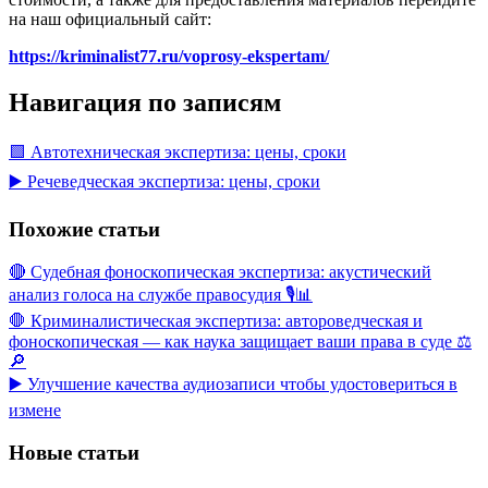
на наш официальный сайт:
https://kriminalist77.ru/voprosy-ekspertam/
Навигация по записям
🟩 Автотехническая экспертиза: цены, сроки
▶️ Речеведческая экспертиза: цены, сроки
Похожие статьи
🔴 Судебная фоноскопическая экспертиза: акустический
анализ голоса на службе правосудия 🎙️📊
🛑 Криминалистическая экспертиза: автороведческая и
фоноскопическая — как наука защищает ваши права в суде ⚖️
🔎
▶️ Улучшение качества аудиозаписи чтобы удостовериться в
измене
Новые статьи