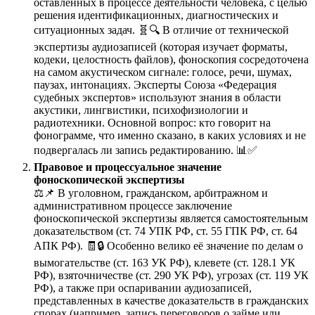
оставленных в процессе деятельности человека, с целью
решения идентификационных, диагностических и
ситуационных задач. 🧬🔍 В отличие от технической
экспертизы аудиозаписей (которая изучает форматы,
кодеки, целостность файлов), фоноскопия сосредоточена
на самом акустическом сигнале: голосе, речи, шумах,
паузах, интонациях. Эксперты Союза «Федерация
судебных экспертов» используют знания в области
акустики, лингвистики, психофизиологии и
радиотехники. Основной вопрос: кто говорит на
фонограмме, что именно сказано, в каких условиях и не
подвергалась ли запись редактированию. 📊✅
Правовое и процессуальное значение
фоноскопической экспертизы
⚖️📌 В уголовном, гражданском, арбитражном и
административном процессе заключение
фоноскопической экспертизы является самостоятельным
доказательством (ст. 74 УПК РФ, ст. 55 ГПК РФ, ст. 64
АПК РФ). 🧾🔒 Особенно велико её значение по делам о
вымогательстве (ст. 163 УК РФ), клевете (ст. 128.1 УК
РФ), взяточничестве (ст. 290 УК РФ), угрозах (ст. 119 УК
РФ), а также при оспаривании аудиозаписей,
представленных в качестве доказательств в гражданских
спорах (например, запись переговоров о займе или