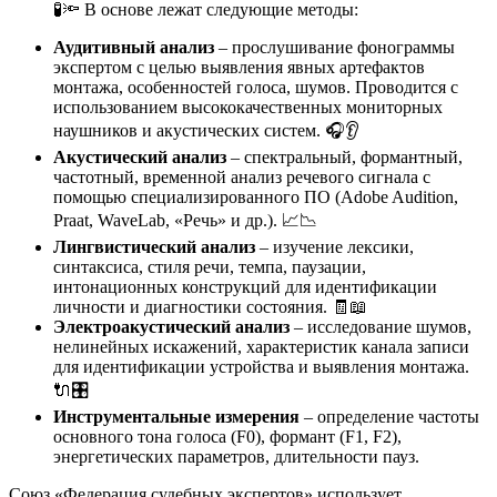
🧪🔦 В основе лежат следующие методы:
Аудитивный анализ
– прослушивание фонограммы
экспертом с целью выявления явных артефактов
монтажа, особенностей голоса, шумов. Проводится с
использованием высококачественных мониторных
наушников и акустических систем. 🎧👂
Акустический анализ
– спектральный, формантный,
частотный, временной анализ речевого сигнала с
помощью специализированного ПО (Adobe Audition,
Praat, WaveLab, «Речь» и др.). 📈📉
Лингвистический анализ
– изучение лексики,
синтаксиса, стиля речи, темпа, паузации,
интонационных конструкций для идентификации
личности и диагностики состояния. 🧾📖
Электроакустический анализ
– исследование шумов,
нелинейных искажений, характеристик канала записи
для идентификации устройства и выявления монтажа.
🔌🎛️
Инструментальные измерения
– определение частоты
основного тона голоса (F0), формант (F1, F2),
энергетических параметров, длительности пауз.
Союз «Федерация судебных экспертов» использует