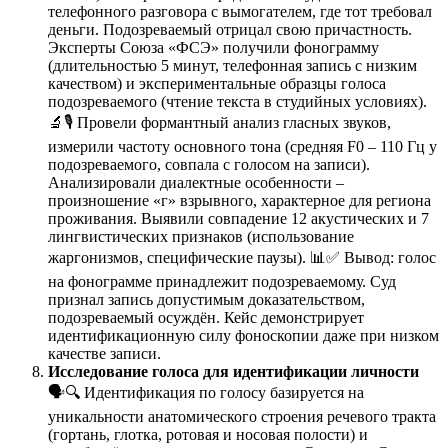
телефонного разговора с вымогателем, где тот требовал
деньги. Подозреваемый отрицал свою причастность.
Эксперты Союза «ФСЭ» получили фонограмму
(длительностью 5 минут, телефонная запись с низким
качеством) и экспериментальные образцы голоса
подозреваемого (чтение текста в студийных условиях).
🔬🎙️ Провели формантный анализ гласных звуков,
измерили частоту основного тона (средняя F0 – 110 Гц у
подозреваемого, совпала с голосом на записи).
Анализировали диалектные особенности –
произношение «г» взрывного, характерное для региона
проживания. Выявили совпадение 12 акустических и 7
лингвистических признаков (использование
жаргонизмов, специфические паузы). 📊✅ Вывод: голос
на фонограмме принадлежит подозреваемому. Суд
признал запись допустимым доказательством,
подозреваемый осуждён. Кейс демонстрирует
идентификационную силу фоноскопии даже при низком
качестве записи.
Исследование голоса для идентификации личности
🗣️🔍 Идентификация по голосу базируется на
уникальности анатомического строения речевого тракта
(гортань, глотка, ротовая и носовая полости) и