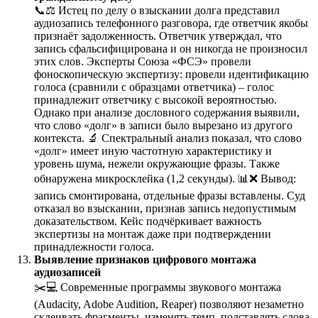
📞⚖️ Истец по делу о взыскании долга представил
аудиозапись телефонного разговора, где ответчик якобы
признаёт задолженность. Ответчик утверждал, что
запись сфальсифицирована и он никогда не произносил
этих слов. Эксперты Союза «ФСЭ» провели
фоноскопическую экспертизу: провели идентификацию
голоса (сравнили с образцами ответчика) – голос
принадлежит ответчику с высокой вероятностью.
Однако при анализе дословного содержания выявили,
что слово «долг» в записи было вырезано из другого
контекста. 🔬 Спектральный анализ показал, что слово
«долг» имеет иную частотную характеристику и
уровень шума, нежели окружающие фразы. Также
обнаружена микросклейка (1,2 секунды). 📊❌ Вывод:
запись смонтирована, отдельные фразы вставлены. Суд
отказал во взыскании, признав запись недопустимым
доказательством. Кейс подчёркивает важность
экспертизы на монтаж даже при подтверждении
принадлежности голоса.
Выявление признаков цифрового монтажа
аудиозаписей
✂️💻 Современные программы звукового монтажа
(Audacity, Adobe Audition, Reaper) позволяют незаметно
склеивать фрагменты, изменять темп, подставлять слова.