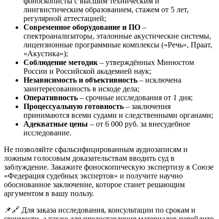
фоноскописты с высшим техническим и
лингвистическим образованием, стажем от 5 лет,
регулярной аттестацией;
Современное оборудование и ПО
–
спектроанализаторы, эталонные акустические системы,
лицензионные программные комплексы («Речь», Праат,
«Акустика»);
Соблюдение методик
– утверждённых Минюстом
России и Российской академией наук;
Независимость и объективность
– исключена
заинтересованность в исходе дела;
Оперативность
– срочные исследования от 1 дня;
Процессуальную готовность
– заключения
принимаются всеми судами и следственными органами;
Адекватные цены
– от 6 000 руб. за внесудебное
исследование.
Не позволяйте сфальсифицированным аудиозаписям и
ложным голосовым доказательствам вводить суд в
заблуждение. Закажите фоноскопическую экспертизу в Союзе
«Федерация судебных экспертов» и получите научно
обоснованное заключение, которое станет решающим
аргументом в вашу пользу.
📌🔗 Для заказа исследования, консультации по срокам и
стоимости, а также для предоставления материалов перейдите