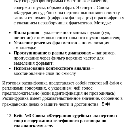
📝🎙️ Нередко фонограмма имеет низкое качество,
содержит шумы, обрывки фраз. Эксперты Союза
«Федерация судебных экспертов» выполняют очистку
записи от шумов (цифровая фильтрация) и расшифровку
с указанием неразборчивых фрагментов. Методы:
Фильтрация
– удаление постоянных шумов (гул,
шипение) с помощью спектрального шумоподавителя;
Усиление речевых фрагментов
– нормализация
амплитуды;
Прослушивание в разных диапазонах
– например,
пропускание через фильтр верхних частот для
выделения формант;
Использование контекстного анализа
–
восстановление слов по смыслу.
Итоговая расшифровка представляет собой текстовый файл с
репликами говорящих, с указанием, чей голос
предположительно (если идентификация не проводилась).
Расшифровка имеет доказательственное значение, особенно в
гражданских делах о защите чести и достоинства. 📄🔊
Кейс №3 Союза «Федерация судебных экспертов»:
спор о содержании телефонного разговора по
гражданскому делу