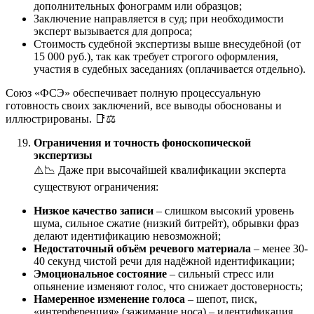
дополнительных фонограмм или образцов;
Заключение направляется в суд; при необходимости
эксперт вызывается для допроса;
Стоимость судебной экспертизы выше внесудебной (от
15 000 руб.), так как требует строгого оформления,
участия в судебных заседаниях (оплачивается отдельно).
Союз «ФСЭ» обеспечивает полную процессуальную
готовность своих заключений, все выводы обоснованы и
иллюстрированы. 📑⚖️
Ограничения и точность фоноскопической
экспертизы
⚠️📉 Даже при высочайшей квалификации эксперта
существуют ограничения:
Низкое качество записи
– слишком высокий уровень
шума, сильное сжатие (низкий битрейт), обрывки фраз
делают идентификацию невозможной;
Недостаточный объём речевого материала
– менее 30-
40 секунд чистой речи для надёжной идентификации;
Эмоциональное состояние
– сильный стресс или
опьянение изменяют голос, что снижает достоверность;
Намеренное изменение голоса
– шепот, писк,
«интерференция» (зажимание носа) – идентификация