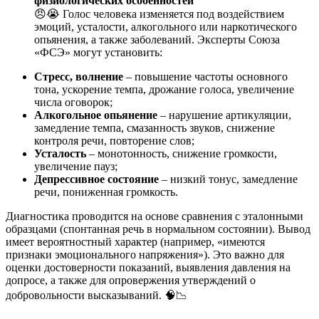
физиологических особенностей
😠😭 Голос человека изменяется под воздействием
эмоций, усталости, алкогольного или наркотического
опьянения, а также заболеваний. Эксперты Союза
«ФСЭ» могут установить:
Стресс, волнение
– повышение частоты основного
тона, ускорение темпа, дрожание голоса, увеличение
числа оговорок;
Алкогольное опьянение
– нарушение артикуляции,
замедление темпа, смазанность звуков, снижение
контроля речи, повторение слов;
Усталость
– монотонность, снижение громкости,
увеличение пауз;
Депрессивное состояние
– низкий тонус, замедление
речи, пониженная громкость.
Диагностика проводится на основе сравнения с эталонными
образцами (спонтанная речь в нормальном состоянии). Вывод
имеет вероятностный характер (например, «имеются
признаки эмоционального напряжения»). Это важно для
оценки достоверности показаний, выявления давления на
допросе, а также для опровержения утверждений о
добровольности высказываний. 🧠📉