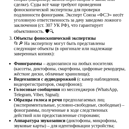
сделке). Суды всё чаще требуют проведения
фоноскопической экспертизы для проверки
подлинности фонограмм. Эксперт Союза «ФСЭ» несёт
уголовную ответственность за дачу заведомо ложного
заключения (ст. 307 УК РФ), что гарантирует
объективность. 🛡️🔍
Объекты фоноскопической экспертизы
📂🔎 На экспертизу могут быть представлены
следующие объекты (в оригинале или надлежаще
заверенных копиях):
Фонограммы
– аудиозаписи на любых носителях
(кассеты, диктофоны, смартфоны, цифровые рекордеры,
жёсткие диски, облачные хранилища);
Видеозаписи с аудиодорожкой
(с камер наблюдения,
видеорегистраторов, смартфонов);
Голосовые сообщения
из мессенджеров (WhatsApp,
Telegram, Viber, Signal);
Образцы голоса и речи
предполагаемых лиц
(экспериментальные, условно-свободные, свободные) –
фонограммы, полученные в ходе следственных
действий или предоставленные сторонами;
Аппаратура звукозаписи
(диктофоны, микрофоны,
звуковые карты) – для идентификации устройства;