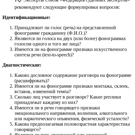
рекомендуют следующие формулировки вопросов:
Идентификационные:
Принадлежит ли голос (речь) на представленной
фонограмме гражданину (Ф.И.О.)?
Являются ли голоса на двух (или более) фонограммах
голосом одного и того же лица?
Имеются ли на фонограмме признаки искусственного
синтеза речи (text-to-speech)?
Диагностические:
Каково дословное содержание разговора на фонограмме
(расшифровать)?
Имеются ли на фонограмме признаки монтажа, склеек,
вставок, изменений темпа?
Сколько лиц участвует в разговоре? Какие реплики
принадлежат каждому из них?
Имеются ли в речи говорящего признаки
эмоционального напряжения, волнения, алкогольного
или наркотического опьянения, физической усталости?
Какова предполагаемая половозрастная характеристика
говорящего?
Является ли речь спонтанной или заученной