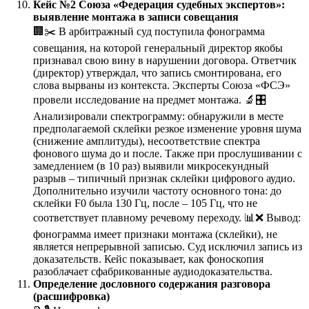
Кейс №2 Союза «Федерация судебных экспертов»:
выявление монтажа в записи совещания
🏢✂️ В арбитражный суд поступила фонограмма
совещания, на которой генеральный директор якобы
признавал свою вину в нарушении договора. Ответчик
(директор) утверждал, что запись смонтирована, его
слова вырваны из контекста. Эксперты Союза «ФСЭ»
провели исследование на предмет монтажа. 🔬🎛️
Анализировали спектрограмму: обнаружили в месте
предполагаемой склейки резкое изменение уровня шума
(снижение амплитуды), несоответствие спектра
фонового шума до и после. Также при прослушивании с
замедлением (в 10 раз) выявили микросекундный
разрыв – типичный признак склейки цифрового аудио.
Дополнительно изучили частоту основного тона: до
склейки F0 была 130 Гц, после – 105 Гц, что не
соответствует плавному речевому переходу. 📊❌ Вывод:
фонограмма имеет признаки монтажа (склейки), не
является непрерывной записью. Суд исключил запись из
доказательств. Кейс показывает, как фоноскопия
разоблачает сфабрикованные аудиодоказательства.
Определение дословного содержания разговора
(расшифровка)