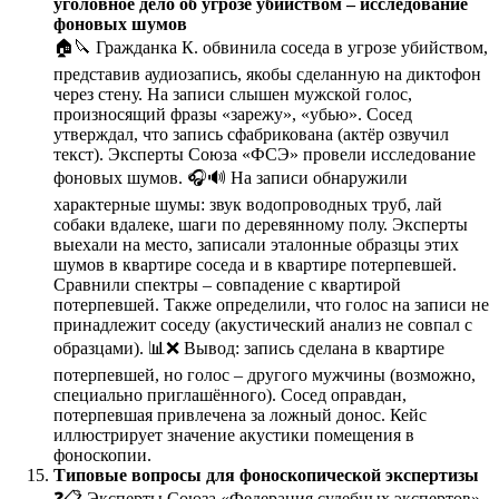
уголовное дело об угрозе убийством – исследование
фоновых шумов
🏠🔪 Гражданка К. обвинила соседа в угрозе убийством,
представив аудиозапись, якобы сделанную на диктофон
через стену. На записи слышен мужской голос,
произносящий фразы «зарежу», «убью». Сосед
утверждал, что запись сфабрикована (актёр озвучил
текст). Эксперты Союза «ФСЭ» провели исследование
фоновых шумов. 🎧🔊 На записи обнаружили
характерные шумы: звук водопроводных труб, лай
собаки вдалеке, шаги по деревянному полу. Эксперты
выехали на место, записали эталонные образцы этих
шумов в квартире соседа и в квартире потерпевшей.
Сравнили спектры – совпадение с квартирой
потерпевшей. Также определили, что голос на записи не
принадлежит соседу (акустический анализ не совпал с
образцами). 📊❌ Вывод: запись сделана в квартире
потерпевшей, но голос – другого мужчины (возможно,
специально приглашённого). Сосед оправдан,
потерпевшая привлечена за ложный донос. Кейс
иллюстрирует значение акустики помещения в
фоноскопии.
Типовые вопросы для фоноскопической экспертизы
❓📋 Эксперты Союза «Федерация судебных экспертов»