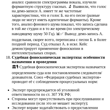
анализ: сравнили спектрограммы вокала, изучили
формантную структуру гласных. 🔬 Выявили, что голос
на демо-записи А. имеет те же частотные
характеристики, что и голос Б. на его песне (разные
люди не могут иметь идентичные форманты). Кроме
того, анализ фонового шума показал, что запись сделана
в той же студии и в то же время (по электрическому
наводящему шуму 50 Гц). 📊✅ Вывод: демо-запись А.
поддельная, скорее всего, переписана с песни Б. в более
поздний период. Суд отказал А. в иске. Кейс
демонстрирует применение фоноскопии в
интеллектуальных спорах.
Судебная фоноскопическая экспертиза: особенности
назначения и проведения
🏛️🎙️ Судебная фоноскопическая экспертиза назначается
определением суда или постановлением следователя/
дознавателя. Союз «Федерация судебных экспертов»
проводит её с соблюдением процессуальных норм:
Эксперт предупреждается об уголовной
ответственности по ст. 307 УК РФ;
Стороны могут присутствовать при прослушивании и
исследовании (если это не мешает эксперту);
Эксперт вправе ходатайствовать о предоставлении