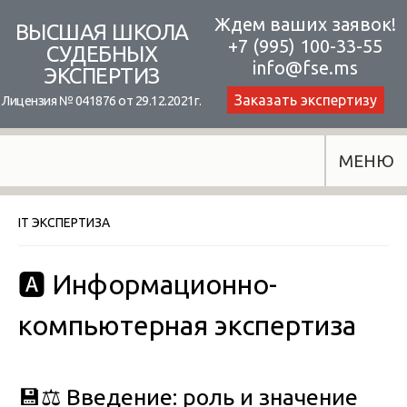
Skip
Ждем ваших заявок!
ВЫСШАЯ ШКОЛА
+7 (995) 100-33-55
to
СУДЕБНЫХ
info@fse.ms
ЭКСПЕРТИЗ
content
Заказать экспертизу
Лицензия № 041876 от 29.12.2021г.
МЕНЮ
IT ЭКСПЕРТИЗА
🅰️ Информационно-
компьютерная экспертиза
💾⚖️
Введение: роль и значение