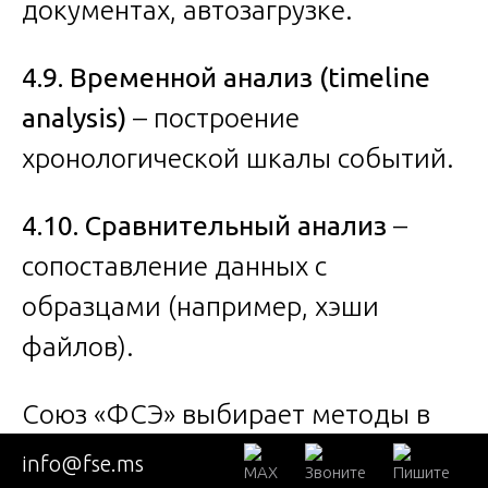
документах, автозагрузке.
4.9. Временной анализ (timeline
analysis)
– построение
хронологической шкалы событий.
4.10. Сравнительный анализ
–
сопоставление данных с
образцами (например, хэши
файлов).
Союз «ФСЭ» выбирает методы в
зависимости от носителя и
info@fse.ms