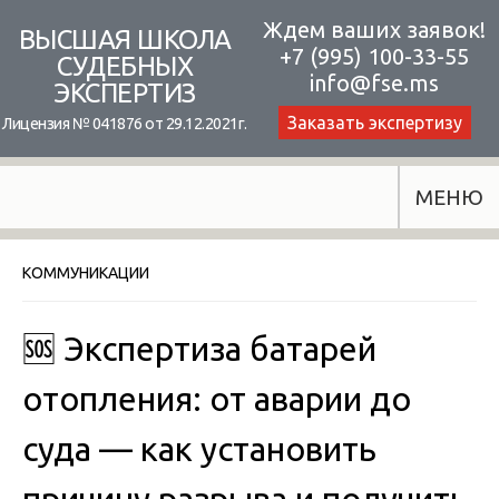
Skip
Ждем ваших заявок!
ВЫСШАЯ ШКОЛА
+7 (995) 100-33-55
to
СУДЕБНЫХ
info@fse.ms
ЭКСПЕРТИЗ
content
Заказать экспертизу
Лицензия № 041876 от 29.12.2021г.
МЕНЮ
КОММУНИКАЦИИ
🆘 Экспертиза батарей
отопления: от аварии до
суда — как установить