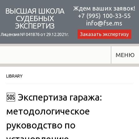
Skip
Ждем ваших заявок!
ВЫСШАЯ ШКОЛА
+7 (995) 100-33-55
to
СУДЕБНЫХ
info@fse.ms
ЭКСПЕРТИЗ
content
Заказать экспертизу
Лицензия № 041876 от 29.12.2021г.
МЕНЮ
LIBRARY
🆘 Экспертиза гаража:
методологическое
руководство по