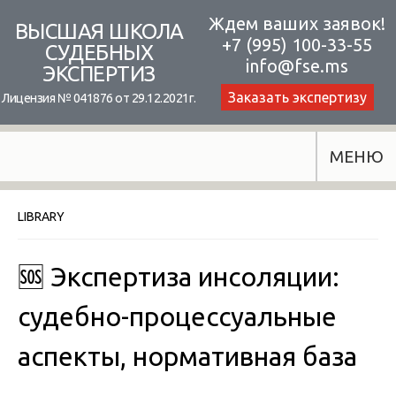
Skip
Ждем ваших заявок!
ВЫСШАЯ ШКОЛА
+7 (995) 100-33-55
to
СУДЕБНЫХ
info@fse.ms
ЭКСПЕРТИЗ
content
Заказать экспертизу
Лицензия № 041876 от 29.12.2021г.
МЕНЮ
LIBRARY
🆘 Экспертиза инсоляции:
судебно-процессуальные
аспекты, нормативная база