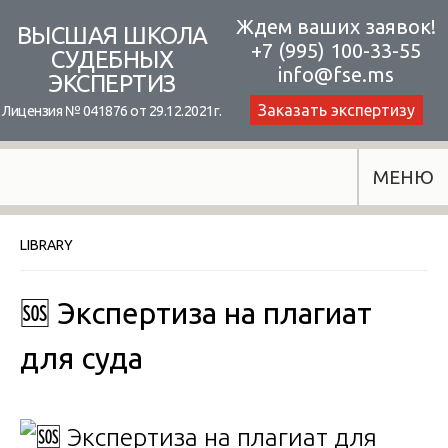
Skip
Ждем ваших заявок!
ВЫСШАЯ ШКОЛА
+7 (995) 100-33-55
to
СУДЕБНЫХ
info@fse.ms
ЭКСПЕРТИЗ
content
Заказать экспертизу
Лицензия № 041876 от 29.12.2021г.
МЕНЮ
LIBRARY
🆘 Экспертиза на плагиат
для суда