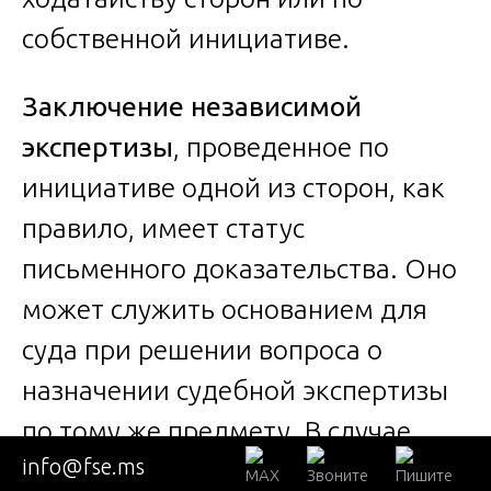
собственной инициативе.
Заключение независимой
экспертизы
, проведенное по
инициативе одной из сторон, как
правило, имеет статус
письменного доказательства. Оно
может служить основанием для
суда при решении вопроса о
назначении судебной экспертизы
по тому же предмету. В случае,
info@fse.ms
если оно вызывает сомнения или