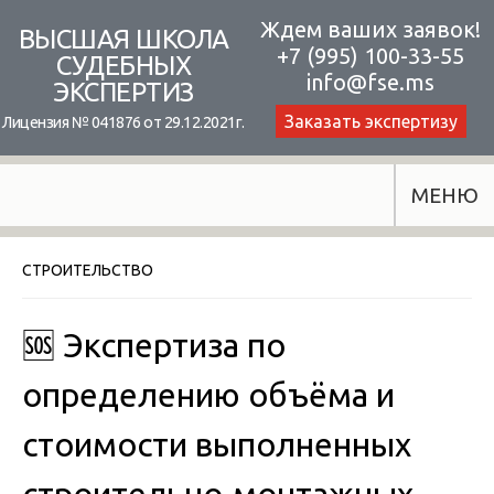
Skip
Ждем ваших заявок!
ВЫСШАЯ ШКОЛА
+7 (995) 100-33-55
to
СУДЕБНЫХ
info@fse.ms
ЭКСПЕРТИЗ
content
Заказать экспертизу
Лицензия № 041876 от 29.12.2021г.
МЕНЮ
СТРОИТЕЛЬСТВО
🆘 Экспертиза по
определению объёма и
стоимости выполненных