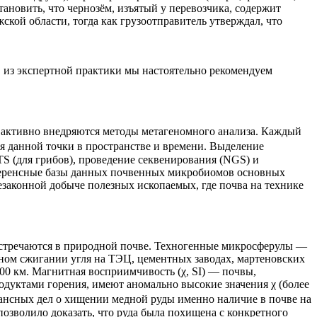
ановить, что чернозём, изъятый у перевозчика, содержит
ой области, тогда как грузоотправитель утверждал, что
 из экспертной практики мы настоятельно рекомендуем
т активно внедряются методы метагеномного анализа. Каждый
я данной точки в пространстве и времени. Выделение
S (для грибов), проведение секвенирования (NGS) и
еференсные базы данных почвенных микробиомов основных
езаконной добыче полезных ископаемых, где почва на технике
 встречаются в природной почве. Техногенные микросферулы —
ном сжигании угля на ТЭЦ, цементных заводах, мартеновских
00 км. Магнитная восприимчивость (χ, SI) — почвы,
одуктами горения, имеют аномально высокие значения χ (более
нансных дел о хищении медной руды именно наличие в почве на
озволило доказать, что руда была похищена с конкретного