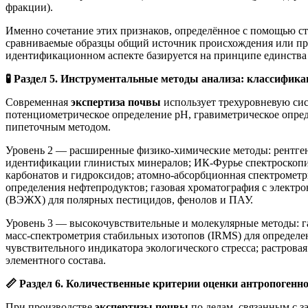
фракции).
Именно сочетание этих признаков, определённое с помощью ст
сравниваемые образцы общий источник происхождения или про
идентификационном аспекте базируется на принципе единства
🧪
Раздел 5. Инструментальные методы анализа: классифика
Современная
экспертиза почвы
использует трехуровневую сис
потенциометрическое определение pH, гравиметрическое опред
пипеточным методом.
Уровень 2 — расширенные физико-химические методы: рентген
идентификации глинистых минералов; ИК-Фурье спектроскопия 
карбонатов и гидроксидов; атомно-абсорбционная спектромет
определения нефтепродуктов; газовая хроматография с элект
(ВЭЖХ) для полярных пестицидов, фенолов и ПАУ.
Уровень 3 — высокочувствительные и молекулярные методы: г
масс-спектрометрия стабильных изотопов (IRMS) для определе
чувствительного индикатора экологического стресса; растров
элементного состава.
📏
Раздел 6. Количественные критерии оценки антропоген
При производстве
экспертизы почвы
по делам, связанным с з