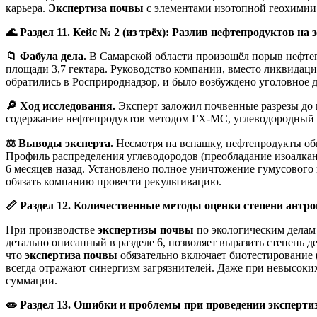
карьера.
Экспертиза почвы
с элементами изотопной геохимии 
🌊
Раздел 11. Кейс № 2 (из трёх): Разлив нефтепродуктов на
📁
Фабула дела.
В Самарской области произошёл порыв нефтеп
площади 3,7 гектара. Руководство компании, вместо ликвидаци
обратились в Росприроднадзор, и было возбуждено уголовное д
🔎
Ход исследования.
Эксперт заложил почвенные разрезы до г
содержание нефтепродуктов методом ГХ-МС, углеводородный пр
⚖️
Выводы эксперта.
Несмотря на вспашку, нефтепродукты обна
Профиль распределения углеводородов (преобладание изоалкано
6 месяцев назад. Установлено полное уничтожение гумусового 
обязать компанию провести рекультивацию.
📏
Раздел 12. Количественные методы оценки степени антр
При производстве
экспертизы почвы
по экологическим делам
детально описанный в разделе 6, позволяет выразить степень 
что
экспертиза почвы
обязательно включает биотестирование 
всегда отражают синергизм загрязнителей. Даже при невысоких
суммации.
🧫
Раздел 13. Ошибки и проблемы при проведении эксперти