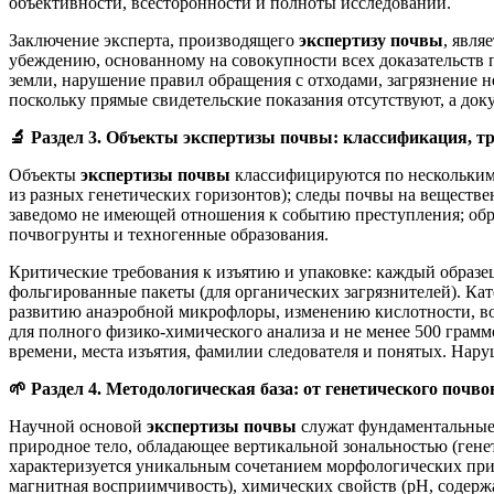
объективности, всесторонности и полноты исследований.
Заключение эксперта, производящего
экспертизу почвы
, явля
убеждению, основанному на совокупности всех доказательств п
земли, нарушение правил обращения с отходами, загрязнение 
поскольку прямые свидетельские показания отсутствуют, а до
🔬
Раздел 3. Объекты экспертизы почвы: классификация, тр
Объекты
экспертизы почвы
классифицируются по нескольким 
из разных генетических горизонтов); следы почвы на веществе
заведомо не имеющей отношения к событию преступления; обр
почвогрунты и техногенные образования.
Критические требования к изъятию и упаковке: каждый образ
фольгированные пакеты (для органических загрязнителей). Ка
развитию анаэробной микрофлоры, изменению кислотности, вос
для полного физико-химического анализа и не менее 500 граммо
времени, места изъятия, фамилии следователя и понятых. Нару
🌱
Раздел 4. Методологическая база: от генетического почв
Научной основой
экспертизы почвы
служат фундаментальные 
природное тело, обладающее вертикальной зональностью (гене
характеризуется уникальным сочетанием морфологических призн
магнитная восприимчивость), химических свойств (pH, содержа