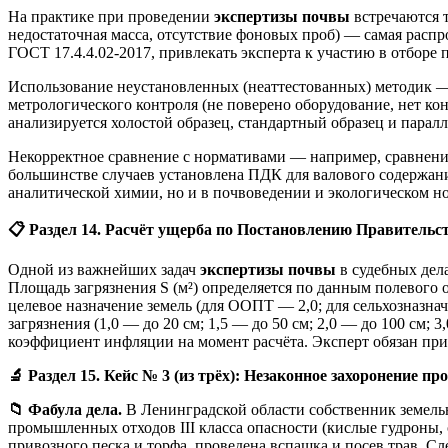
На практике при проведении
экспертизы почвы
встречаются 
недостаточная масса, отсутствие фоновых проб) — самая расп
ГОСТ 17.4.4.02-2017, привлекать эксперта к участию в отборе 
Использование неустановленных (неаттестованных) методик —
метрологического контроля (не поверено оборудование, нет ко
анализируется холостой образец, стандартный образец и паралл
Некорректное сравнение с нормативами — например, сравнени
большинстве случаев установлена ПДК для валового содержан
аналитической химии, но и в почвоведении и экологическом н
📋
Раздел 14. Расчёт ущерба по Постановлению Правительс
Одной из важнейших задач
экспертизы почвы
в судебных дела
Площадь загрязнения S (м²) определяется по данным полевог
целевое назначение земель (для ООПТ — 2,0; для сельхозназна
загрязнения (1,0 — до 20 см; 1,5 — до 50 см; 2,0 — до 100 см
коэффициент инфляции на момент расчёта. Эксперт обязан при
🔬
Раздел 15. Кейс № 3 (из трёх): Незаконное захоронение 
📁
Фабула дела.
В Ленинградской области собственник земельн
промышленных отходов III класса опасности (кислые гудроны, 
привозного песка и торфа, проведена вспашка и посев трав. 