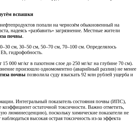
 путём вспашки
 нефтепродуктов попали на чернозём обыкновенный на
ста, надеясь «разбавить» загрязнение. Местные жители
иза почвы
.
–30 см, 30–50 см, 50–70 см, 70–100 см. Определялось
Eh, гидрофобность.
5 000 мг/кг в пахотном слое до 250 мг/кг на глубине 70 см).
рязнение произошло одномоментно (аварийный разлив) не менее
тиза почвы
позволила суду взыскать 92 млн рублей ущерба и
рмации. Интегральный показатель состояния почвы (ИПС),
же коэффициент остаточной токсичности. Важно отметить,
льную люминесценцию), поскольку химические показатели не
наблюдаться высокая острая токсичность из-за эффекта