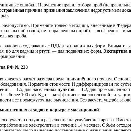
типичные ошибки. Нарушение правил отбора проб (неправильна
ространённая причина признания заключения недопустимым доказ
проб.
 недопустимо. Применять только методики, внесённые в Федер
нтрольных образцов, нет параллельных проб) — все средства из
ельная проба.
е валового содержания с ПДК для подвижных форм. Внимательно
ия, но для кадмия и ртути — для подвижных форм.
Экспертиза 
ормировании.
тва РФ № 238
х является расчёт размера вреда, причинённого почвам. Основн
о обследования. Норматив стоимости H дифференцирован по суб
чения — 1,5; для населённых пунктов — 1,2; для промышленност
; 3,0 — более 100 см). K_э — коэффициент экологической ситуац
вести все промежуточные вычисления. Без расчёта ущерба закл
промышленных отходов в карьере с маскировкой
ого участка получил разрешение на углубление карьера. Вместо
отработанные электролиты) в течение 14 месяцев. Объём отходо
Следователем было вынесено постановление о назначении
экспер