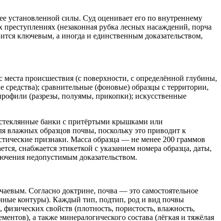
нее установленной силы. Суд оценивает его по внутреннему
х преступлениях (незаконная рубка лесных насаждений, порча
вится ключевым, а иногда и единственным доказательством,
 места происшествия (с поверхности, с определённой глубины,
е средства); сравнительные (фоновые) образцы с территории,
рофили (разрезы, полуямы, прикопки); искусственные
, стеклянные банки с притёртыми крышками или
ля влажных образцов почвы, поскольку это приводит к
тические признаки. Масса образца — не менее 200 граммов
тся, снабжается этикеткой с указанием номера образца, даты,
ключения недопустимым доказательством.
аевым. Согласно доктрине, почва — это самостоятельное
нные контуры). Каждый тип, подтип, род и вид почвы
 физических свойств (плотность, пористость, влажность,
ментов), а также минералогического состава (лёгкая и тяжёлая