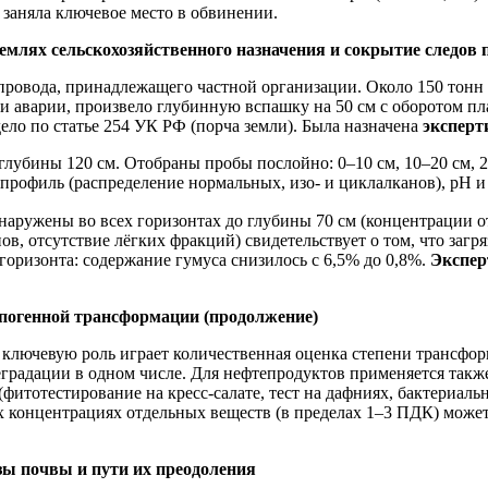
заняла ключевое место в обвинении.
 землях сельскохозяйственного назначения и сокрытие следов
ровода, принадлежащего частной организации. Около 150 тонн
и аварии, произвело глубинную вспашку на 50 см с оборотом пла
ело по статье 254 УК РФ (порча земли). Была назначена
эксперт
лубины 120 см. Отобраны пробы послойно: 0–10 см, 10–20 см, 20
офиль (распределение нормальных, изо- и циклалканов), pH и 
ружены во всех горизонтах до глубины 70 см (концентрации от 1
в, отсутствие лёгких фракций) свидетельствует о том, что заг
горизонта: содержание гумуса снизилось с 6,5% до 0,8%.
Экспер
опогенной трансформации (продолжение)
 ключевую роль играет количественная оценка степени трансфо
деградации в одном числе. Для нефтепродуктов применяется так
(фитотестирование на кресс-салате, тест на дафниях, бактериа
 концентрациях отдельных веществ (в пределах 1–3 ПДК) может 
зы почвы и пути их преодоления