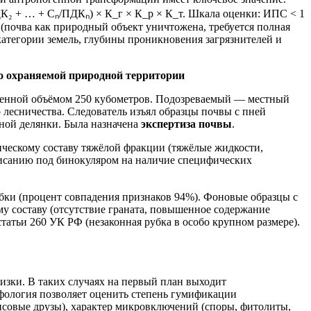
ДК₂ + … + Сₙ/ПДКₙ) × К_г × К_р × К_т. Шкала оценки: ИПС < 1
(почва как природный объект уничтожена, требуется полная
категории земель, глубины проникновения загрязнителей и
бо охраняемой природной территории
венной объёмом 250 кубометров. Подозреваемый — местный
 лесничества. Следователь изъял образцы почвы с пней
нной делянки. Была назначена
экспертиза почвы
.
ическому составу тяжёлой фракции (тяжёлые жидкости,
писанию под бинокуляром на наличие специфических
убки (процент совпадения признаков 94%). Фоновые образцы с
у составу (отсутствие граната, повышенное содержание
атьи 260 УК РФ (незаконная рубка в особо крупном размере).
изки. В таких случаях на первый план выходит
ология позволяет оценить степень гумификации
псовые друзы), характер микровключений (споры, фитолиты,