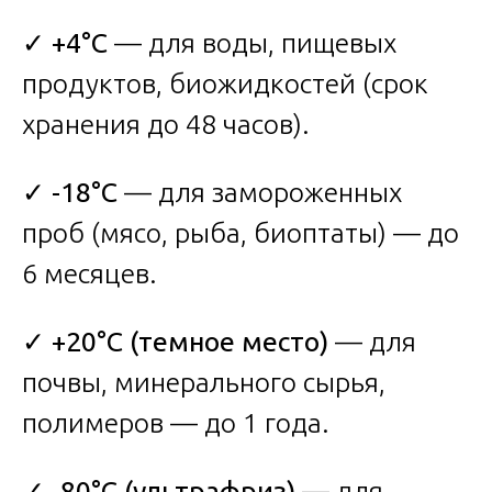
✓
+4°C
— для воды, пищевых
продуктов, биожидкостей (срок
хранения до 48 часов).
✓
-18°C
— для замороженных
проб (мясо, рыба, биоптаты) — до
6 месяцев.
✓
+20°C (темное место)
— для
почвы, минерального сырья,
полимеров — до 1 года.
✓
-80°C (ультрафриз)
— для