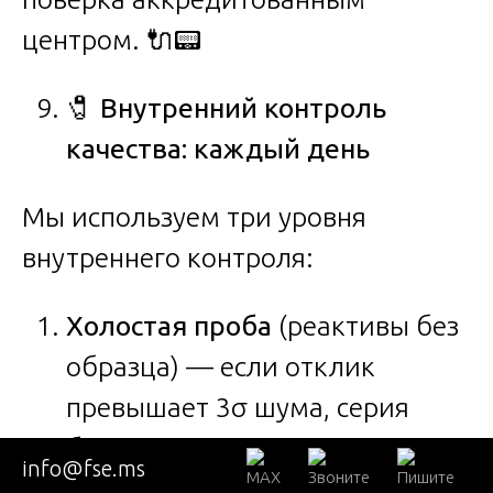
центром. 🔌📟
🧷
Внутренний контроль
качества: каждый день
Мы используем три уровня
внутреннего контроля:
Холостая проба
(реактивы без
образца) — если отклик
превышает 3σ шума, серия
бракуется.
info@fse.ms
Образец для контроля (QC)
—