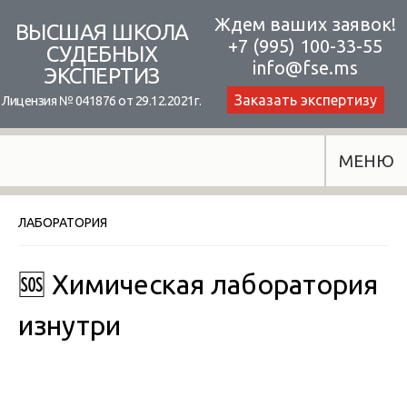
Skip
Ждем ваших заявок!
ВЫСШАЯ ШКОЛА
+7 (995) 100-33-55
to
СУДЕБНЫХ
info@fse.ms
ЭКСПЕРТИЗ
content
Заказать экспертизу
Лицензия № 041876 от 29.12.2021г.
МЕНЮ
ЛАБОРАТОРИЯ
🆘 Химическая лаборатория
изнутри