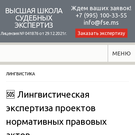
Skip
Ждем ваших заявок!
ВЫСШАЯ ШКОЛА
+7 (995) 100-33-55
to
СУДЕБНЫХ
info@fse.ms
ЭКСПЕРТИЗ
content
Заказать экспертизу
Лицензия № 041876 от 29.12.2021г.
МЕНЮ
ЛИНГВИСТИКА
🆘 Лингвистическая
экспертиза проектов
нормативных правовых