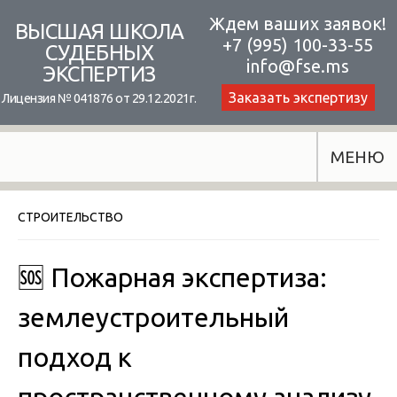
Skip
Ждем ваших заявок!
ВЫСШАЯ ШКОЛА
+7 (995) 100-33-55
to
СУДЕБНЫХ
info@fse.ms
ЭКСПЕРТИЗ
content
Заказать экспертизу
Лицензия № 041876 от 29.12.2021г.
МЕНЮ
СТРОИТЕЛЬСТВО
🆘 Пожарная экспертиза:
землеустроительный
подход к