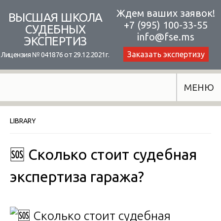
Skip
Ждем ваших заявок!
ВЫСШАЯ ШКОЛА
+7 (995) 100-33-55
to
СУДЕБНЫХ
info@fse.ms
ЭКСПЕРТИЗ
content
Заказать экспертизу
Лицензия № 041876 от 29.12.2021г.
МЕНЮ
LIBRARY
🆘 Сколько стоит судебная
экспертиза гаража?