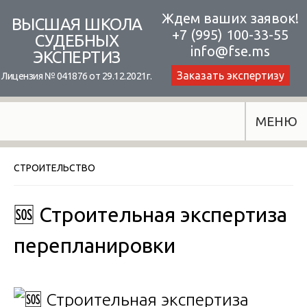
Skip
Ждем ваших заявок!
ВЫСШАЯ ШКОЛА
+7 (995) 100-33-55
to
СУДЕБНЫХ
info@fse.ms
ЭКСПЕРТИЗ
content
Заказать экспертизу
Лицензия № 041876 от 29.12.2021г.
МЕНЮ
СТРОИТЕЛЬСТВО
🆘 Строительная экспертиза
перепланировки