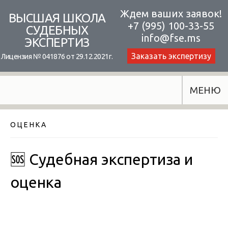
Skip
Ждем ваших заявок!
ВЫСШАЯ ШКОЛА
+7 (995) 100-33-55
to
СУДЕБНЫХ
info@fse.ms
ЭКСПЕРТИЗ
content
Заказать экспертизу
Лицензия № 041876 от 29.12.2021г.
МЕНЮ
О Ц Е Н К А
🆘 Судебная экспертиза и
оценка