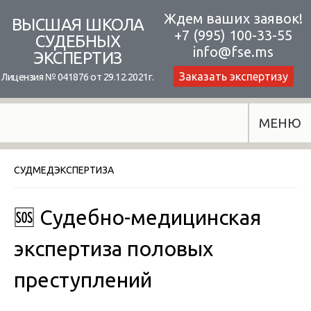
Skip
Ждем ваших заявок!
ВЫСШАЯ ШКОЛА
+7 (995) 100-33-55
to
СУДЕБНЫХ
info@fse.ms
ЭКСПЕРТИЗ
content
Заказать экспертизу
Лицензия № 041876 от 29.12.2021г.
МЕНЮ
СУДМЕДЭКСПЕРТИЗА
🆘 Судебно-медицинская
экспертиза половых
преступлений