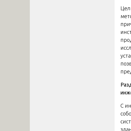
Цел
мет
при
инс
про
исс
уст
поз
пре
Разд
инж
С и
соб
сис
зда