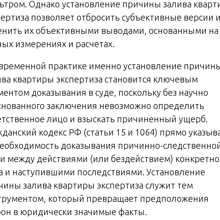
ьтром. Однако установление причины залива квар
пертиза позволяет отбросить субъективные версии 
енить их объективными выводами, основанными на
ных измерениях и расчетах.
овременной практике именно установление причин
ива квартиры экспертиза становится ключевым
ментом доказывания в суде, поскольку без научно
снованного заключения невозможно определить
етственное лицо и взыскать причиненный ущерб.
жданский кодекс РФ (статьи 15 и 1064) прямо указыв
необходимость доказывания причинно-следственно
зи между действиями (или бездействием) конкретно
а и наступившими последствиями. Установление
чины залива квартиры экспертиза служит тем
трументом, который превращает предположения
рон в юридически значимые факты.