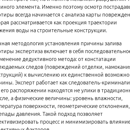
 иного элемента. Именно поэтому осмотр пострада
ртиры всегда начинается с анализа карты поврежде
орая рассматривается как проекция траектории
жения воды на строительные конструкции.
чная методология установления причины залива
ртиры экспертиза включает в себя последовательно
менение дедуктивного метода: от констатации
людаемых следов (повреждений отделки, намокани
струкций) к вычислению их единственной возможно
чины. Эксперт работает как следователь-криминали
в его распоряжении находятся не улики в традицио
сле, а физические величины: уровень влажности,
пература поверхности, геометрические отклонения,
епады давления. Такой подход позволяет
ективизировать процесс и минимизировать влияни
ъективных факторов.