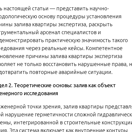
ь настоящей статьи — представить научно-
одологическую основу процедуры установления
чины залива квартиры экспертиза, раскрыть
трументальный арсенал специалистов и
демонстрировать практическую значимость такого
ледования через реальные кейсы. Компетентное
ановление причины залива квартиры экспертиза
воляет не только восстановить нарушенные права, н
дотвратить повторные аварийные ситуации.
ел 2. Теоретические основы: залив как объект
енерного исследования
нженерной точки зрения, залив квартиры представл
ой нарушение герметичности сложной гидравличес
темы, интегрированной в строительные конструкци
ния. Эта система включает как внутренние контуры