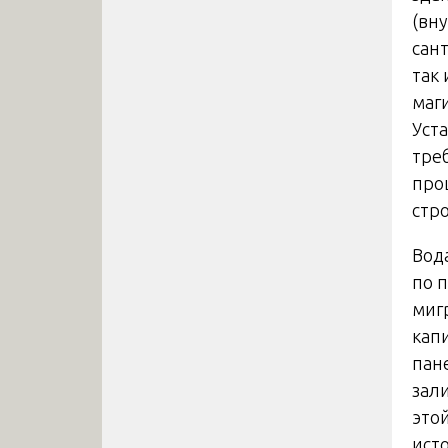
(вн
сан
так
маг
Уст
тре
про
стр
Вод
по 
миг
кап
пан
зал
это
ист