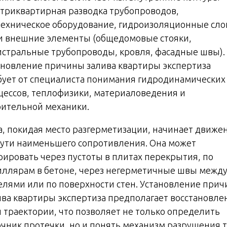
утриквартирная разводка трубопроводов,
техническое оборудование, гидроизоляционные сло
 и внешние элементы (общедомовые стояки,
истральные трубопроводы, кровля, фасадные швы).
ановление причины залива квартиры экспертиза
бует от специалиста понимания гидродинамических
цессов, теплофизики, материаловедения и
оительной механики.
а, покидая место разгерметизации, начинает движе
пути наименьшего сопротивления. Она может
рировать через пустоты в плитах перекрытия, по
иллярам в бетоне, через негерметичные швы межд
елями или по поверхности стен. Установление при
ива квартиры экспертиза предполагает восстановле
й траектории, что позволяет не только определить
очник протечки, но и понять механизм разрушения т