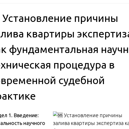
 Установление причины
алива квартиры экспертиз
ак фундаментальная научн
ехническая процедура в
овременной судебной
рактике
ел 1. Введение:
уальность научного