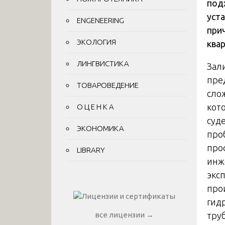
под
уст
ENGENEERING
при
ЭКОЛОГИЯ
ква
ЛИНГВИСТИКА
Зал
пре
ТОВАРОВЕДЕНИЕ
сло
кот
О Ц Е Н К А
суд
ЭКОНОМИКА
про
про
LIBRARY
инж
экс
про
гид
тру
все лицензии →