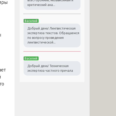
всесторонний, независимый и
тиры
критический ана...
и
Василий
Добрый день! Лингвистическая
экспертиза текстов. Обращаемся
ы
по вопросу проведения
лингвистической...
Василий
Добрый день! Техническая
ает
экспертиза частного причала
й
го