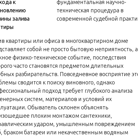
хода к
ановлению
чины залива
ртиры
ив квартиры или офиса в многоквартирном доме
дставляет собой не просто бытовую неприятность, а
жное физико-техническое событие, последствия
орого часто становятся предметом длительных
ебных разбирательств. Повседневное восприятие эт
блемы сводится к поиску виновного, однако
фессиональный подход требует глубокого анализа
енерных систем, материалов и условий их
плуатации. Обыватель склонен объяснять
изошедшее плохим монтажом сантехники,
равлическим ударом, умышленным повреждением
б, браком батареи или некачественным водяным