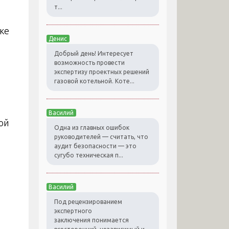
т...
Денис
Добрый день! Интересует
возможность провести
экспертизу проектных решений
газовой котельной. Коте...
Василий
ой
Одна из главных ошибок
руководителей — считать, что
аудит безопасности — это
сугубо техническая п...
Василий
Под рецензированием
экспертного
заключения понимается