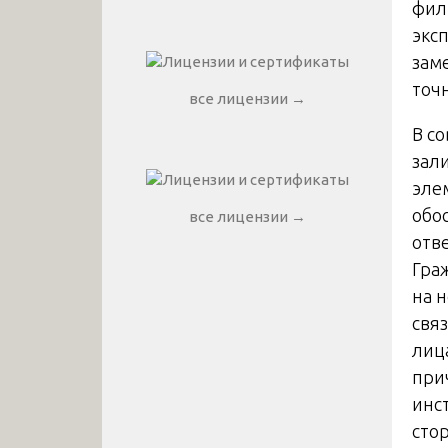
фил
экс
зам
точ
все лицензии →
В с
зал
эле
обо
все лицензии →
отв
Гра
на 
свя
лиц
при
инс
сто