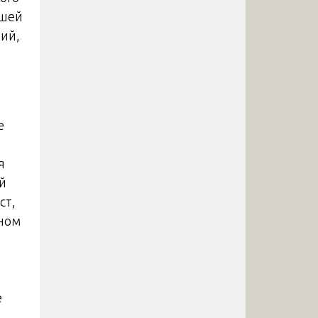
вшей
ний,
е
я
й
ст,
нном
е