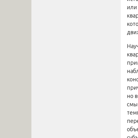
или
ква
кот
дви
Нау
ква
при
наб
кон
при
но 
смы
тем
пер
объ
суб