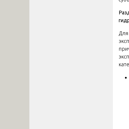
Разд
гид
Для
экс
при
экс
кат