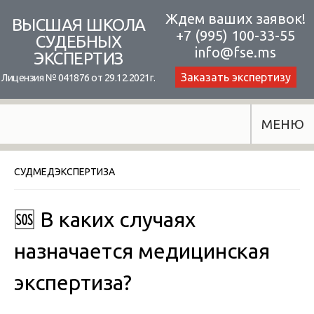
Skip
Ждем ваших заявок!
ВЫСШАЯ ШКОЛА
+7 (995) 100-33-55
to
СУДЕБНЫХ
info@fse.ms
ЭКСПЕРТИЗ
content
Заказать экспертизу
Лицензия № 041876 от 29.12.2021г.
МЕНЮ
СУДМЕДЭКСПЕРТИЗА
🆘 В каких случаях
назначается медицинская
экспертиза?