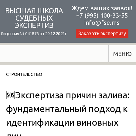
Skip
Ждем ваших заявок!
ВЫСШАЯ ШКОЛА
+7 (995) 100-33-55
to
СУДЕБНЫХ
info@fse.ms
ЭКСПЕРТИЗ
content
Заказать экспертизу
Лицензия № 041876 от 29.12.2021г.
МЕНЮ
СТРОИТЕЛЬСТВО
🆘Экспертиза причин залива:
фундаментальный подход к
идентификации виновных