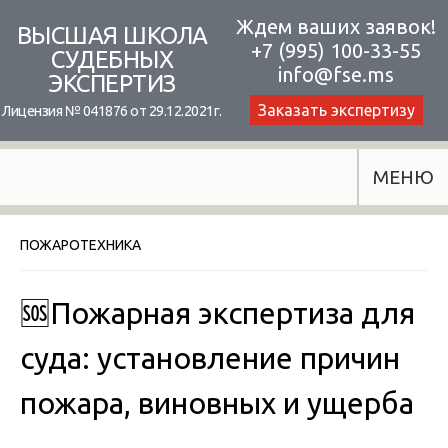
Skip
Ждем ваших заявок!
ВЫСШАЯ ШКОЛА
+7 (995) 100-33-55
to
СУДЕБНЫХ
info@fse.ms
ЭКСПЕРТИЗ
content
Заказать экспертизу
Лицензия № 041876 от 29.12.2021г.
МЕНЮ
ПОЖАРОТЕХНИКА
🆘Пожарная экспертиза для
суда: установление причин
пожара, виновных и ущерба