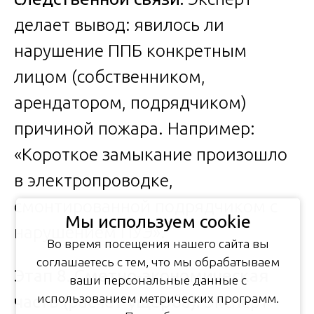
делает вывод: явилось ли
нарушение ППБ конкретным
лицом (собственником,
арендатором, подрядчиком)
причиной пожара. Например:
«Короткое замыкание произошло
в электропроводке,
смонтированной подрядчиком с
Мы используем cookie
нарушением ПУЭ».
Во время посещения нашего сайта вы
соглашаетесь с тем, что мы обрабатываем
Этап 8. Сметно-экономическая
ваши персональные данные с
часть (расчёт ущерба).
Эксперт-
использованием метрических программ.