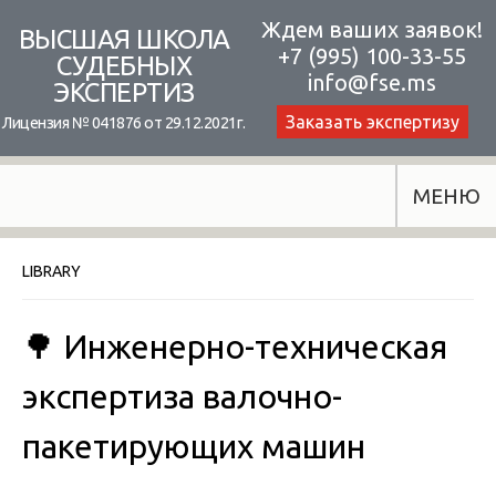
Skip
Ждем ваших заявок!
ВЫСШАЯ ШКОЛА
+7 (995) 100-33-55
to
СУДЕБНЫХ
info@fse.ms
ЭКСПЕРТИЗ
content
Заказать экспертизу
Лицензия № 041876 от 29.12.2021г.
МЕНЮ
LIBRARY
🌳 Инженерно-техническая
экспертиза валочно-
пакетирующих машин