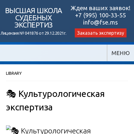
Skip
Ждем ваших заявок!
ВЫСШАЯ ШКОЛА
+7 (995) 100-33-55
to
СУДЕБНЫХ
info@fse.ms
ЭКСПЕРТИЗ
content
Заказать экспертизу
Лицензия № 041876 от 29.12.2021г.
МЕНЮ
LIBRARY
🎭 Культурологическая
экспертиза