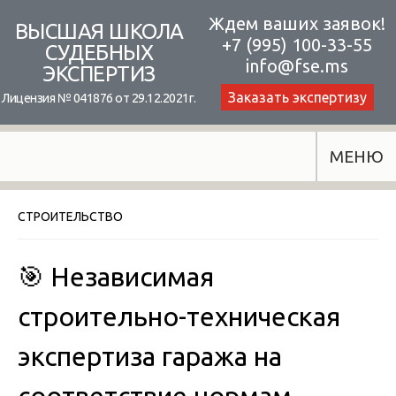
Skip
Ждем ваших заявок!
ВЫСШАЯ ШКОЛА
+7 (995) 100-33-55
to
СУДЕБНЫХ
info@fse.ms
ЭКСПЕРТИЗ
content
Заказать экспертизу
Лицензия № 041876 от 29.12.2021г.
МЕНЮ
СТРОИТЕЛЬСТВО
🎯 Независимая
строительно-техническая
экспертиза гаража на