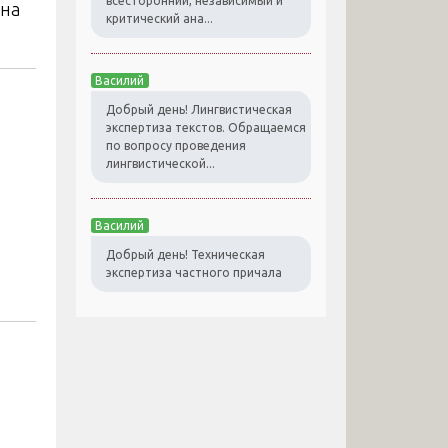
всесторонний, независимый и
ена
критический ана...
Василий
Добрый день! Лингвистическая
экспертиза текстов. Обращаемся
по вопросу проведения
лингвистической...
Василий
Добрый день! Техническая
экспертиза частного причала