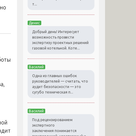
т...
чно
Денис
Добрый день! Интересует
возможность провести
экспертизу проектных решений
газовой котельной. Коте...
боты
Василий
Одна из главных ошибок
руководителей — считать, что
а,
аудит безопасности — это
сугубо техническая п...
Василий
Под рецензированием
ной
экспертного
одит
заключения понимается