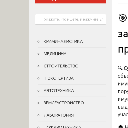

з
КРИМИНАЛИСТИКА
п
МЕДИЦИНА
СТРОИТЕЛЬСТВО
🔍
С
объ
IT ЭКСПЕРТИЗА
иму
АВТОТЕХНИКА
пор
иму
ЗЕМЛЕУСТРОЙСТВО
выд
учас
ЛАБОРАТОРИЯ
🏠 
ПОЖАРОТЕХНИКА