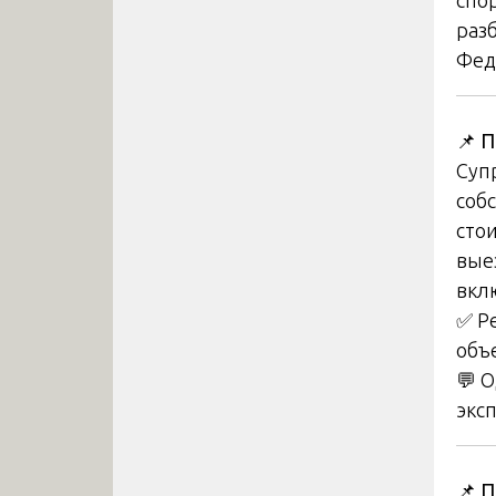
раз
Фед
📌
П
Суп
соб
сто
вые
вкл
✅ Р
объ
💬 
экс
📌
П