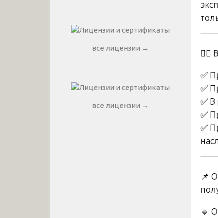
экс
тол
все лицензии →
👨‍⚖
✅ П
✅ П
✅ В
все лицензии →
✅ П
✅ П
нас
📌 
пол
🔹 