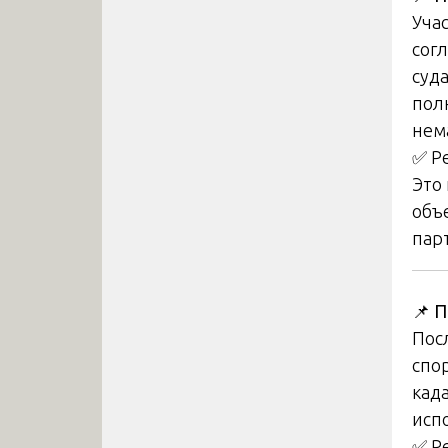
Уча
сог
суд
пол
нем
✅ Р
Это
объ
пар
📌
П
Пос
спо
кад
исп
✅ Р