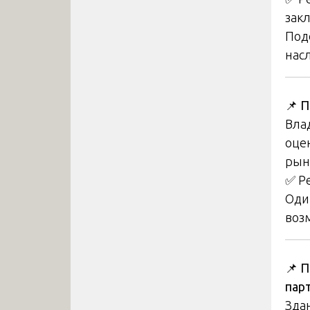
зак
Под
нас
📌
П
Вла
оце
рын
✅ Р
Оди
воз
📌
П
пар
Зда