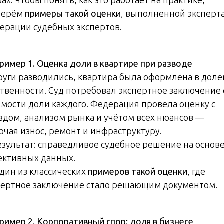
берём
примеры такой оценки
, выполненной эксперт
ерации судебных экспертов.
ример 1. Оценка доли в квартире при разводе
руги разводились, квартира была оформлена в доле
ственности. Суд потребовал экспертное заключение 
имости доли каждого. Федерация провела оценку с
здом, анализом рынка и учётом всех нюансов —
ючая износ, ремонт и инфраструктуру.
езультат: справедливое судебное решение на основ
ективных данных.
Один из классических
примеров такой оценки
, где
пертное заключение стало решающим документом.
ример 2. Корпоративный спор: доля в бизнесе