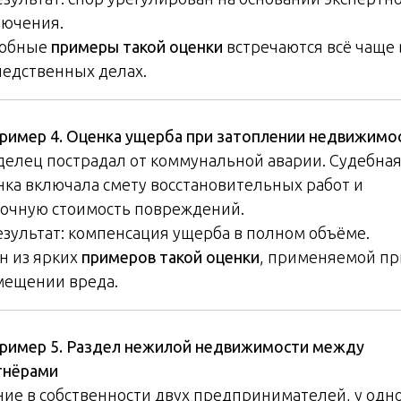
лючения.
обные
примеры такой оценки
встречаются всё чаще 
ледственных делах.
ример 4. Оценка ущерба при затоплении недвижимо
делец пострадал от коммунальной аварии. Судебна
нка включала смету восстановительных работ и
очную стоимость повреждений.
езультат: компенсация ущерба в полном объёме.
н из ярких
примеров такой оценки
, применяемой пр
мещении вреда.
ример 5. Раздел нежилой недвижимости между
тнёрами
ние в собственности двух предпринимателей, у одн