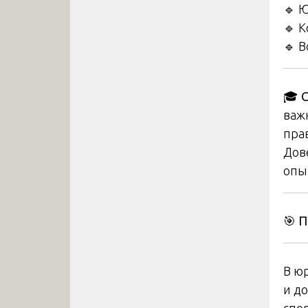
🔹 
🔹 
🔹 
🎓
С
важ
пра
Дов
опы
🎯
П
В ю
и д
спор