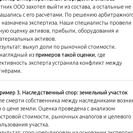
стник ООО захотел выйти из состава, а остальные не
лашались с его расчётами. По решению арбитражног
а назначена экспертиза. Наши специалисты провели
ную оценку активов, прибыли, оборудования и
атериальных активов.
езультат: выкуп доли по рыночной стоимости.
 наглядный из
примеров такой оценки
, где
ективность эксперта устранила конфликт между
тнёрами.
ример 3. Наследственный спор: земельный участок
ле смерти собственника между наследниками возни
р о цене земли. Оценка проведена с анализом
астровой стоимости, рыночных аналогов и целевого
ользования участка.
езультат: спор урегулирован на основании экспертн