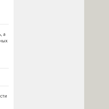
, а
нных
сти