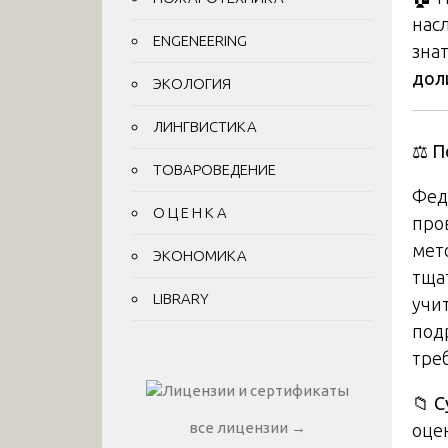
нас
ENGENEERING
знат
дол
ЭКОЛОГИЯ
ЛИНГВИСТИКА
⚖️
П
ТОВАРОВЕДЕНИЕ
Фед
О Ц Е Н К А
про
мет
ЭКОНОМИКА
тща
LIBRARY
учи
под
тре
📁
С
все лицензии →
оце