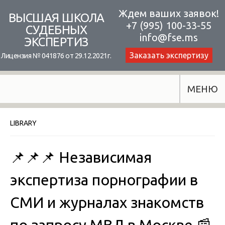
Skip
Ждем ваших заявок!
ВЫСШАЯ ШКОЛА
+7 (995) 100-33-55
to
СУДЕБНЫХ
info@fse.ms
ЭКСПЕРТИЗ
content
Заказать экспертизу
Лицензия № 041876 от 29.12.2021г.
МЕНЮ
LIBRARY
📌📌📌 Независимая
экспертиза порнографии в
СМИ и журналах знакомств