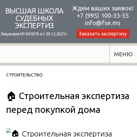
Skip
Ждем ваших заявок!
ВЫСШАЯ ШКОЛА
+7 (995) 100-33-55
to
СУДЕБНЫХ
info@fse.ms
ЭКСПЕРТИЗ
content
Заказать экспертизу
Лицензия № 041876 от 29.12.2021г.
МЕНЮ
СТРОИТЕЛЬСТВО
🏠 Строительная экспертиза
перед покупкой дома