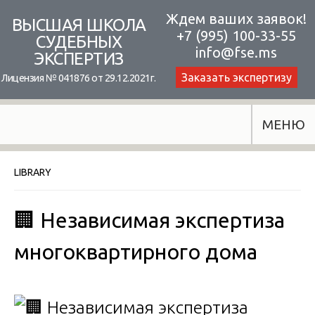
Skip
Ждем ваших заявок!
ВЫСШАЯ ШКОЛА
+7 (995) 100-33-55
to
СУДЕБНЫХ
info@fse.ms
ЭКСПЕРТИЗ
content
Заказать экспертизу
Лицензия № 041876 от 29.12.2021г.
МЕНЮ
LIBRARY
🏢 Независимая экспертиза
многоквартирного дома