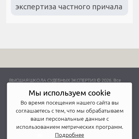
экспертиза частного причала
ВЫСШАЯ ШКОЛА СУДЕБНЫХ ЭКСПЕРТИЗ © 2026. Все
права защищены
Мы используем cookie
Вышестоящая организация -
Союз "Федерация
Судебных Экспертов"
Во время посещения нашего сайта вы
соглашаетесь с тем, что мы обрабатываем
ваши персональные данные с
использованием метрических программ.
Подробнее