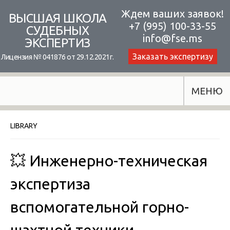
Skip
Ждем ваших заявок!
ВЫСШАЯ ШКОЛА
+7 (995) 100-33-55
to
СУДЕБНЫХ
info@fse.ms
ЭКСПЕРТИЗ
content
Заказать экспертизу
Лицензия № 041876 от 29.12.2021г.
МЕНЮ
LIBRARY
💥 Инженерно-техническая
экспертиза
вспомогательной горно-