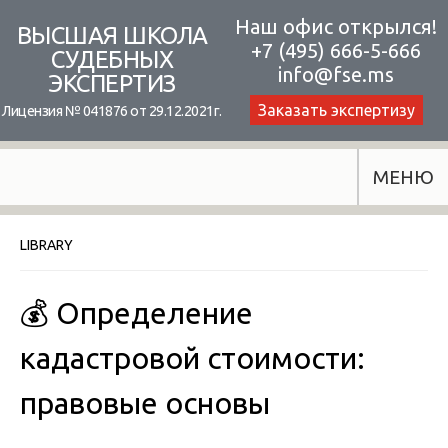
Skip
Наш офис открылся!
ВЫСШАЯ ШКОЛА
+7 (495) 666-5-666
to
СУДЕБНЫХ
info@fse.ms
ЭКСПЕРТИЗ
content
Заказать экспертизу
Лицензия № 041876 от 29.12.2021г.
МЕНЮ
LIBRARY
💰 Определение
кадастровой стоимости:
правовые основы