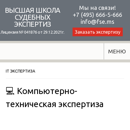
Skip
Мы на связи!
ВЫСШАЯ ШКОЛА
+7 (495) 666-5-666
to
СУДЕБНЫХ
info@fse.ms
ЭКСПЕРТИЗ
content
Заказать экспертизу
Лицензия № 041876 от 29.12.2021г.
МЕНЮ
IT ЭКСПЕРТИЗА
💻 Компьютерно-
техническая экспертиза