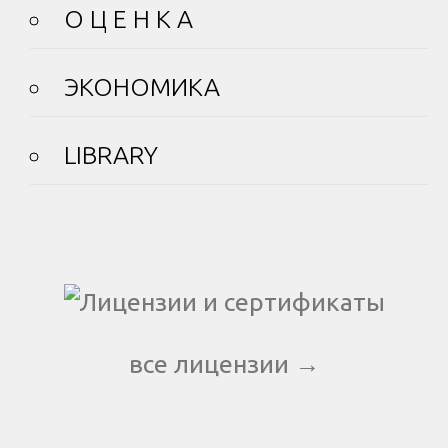
О Ц Е Н К А
ЭКОНОМИКА
LIBRARY
все лицензии →