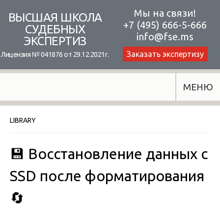
Skip
Мы на связи!
ВЫСШАЯ ШКОЛА
+7 (495) 666-5-666
to
СУДЕБНЫХ
info@fse.ms
ЭКСПЕРТИЗ
content
Заказать экспертизу
Лицензия № 041876 от 29.12.2021г.
МЕНЮ
LIBRARY
💾 Восстановление данных с
SSD после форматирования
🔄