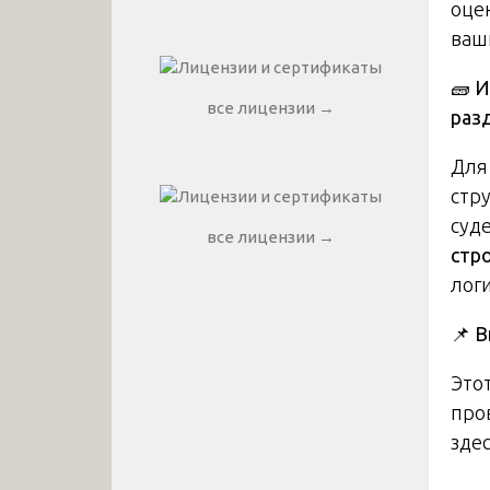
оцен
ваш
🧱
И
все лицензии →
раз
Для
стр
суд
все лицензии →
стр
логи
📌
В
Это
про
здес