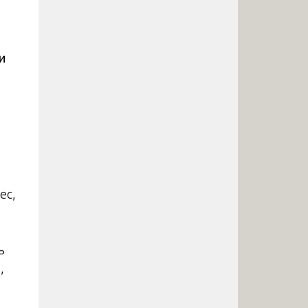
и
ес,
ь
,