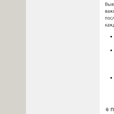
Выв
важ
пос
каж
📎
П