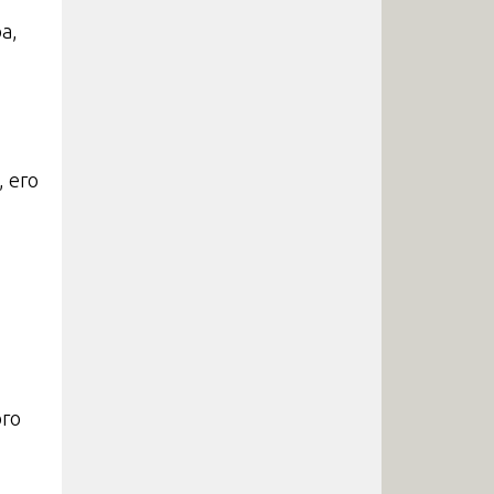
а,
 его
ого