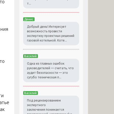
Это
т...
Денис
Добрый день! Интересует
ания
возможность провести
экспертизу проектных решений
газовой котельной. Коте...
Василий
то
Одна из главных ошибок
руководителей — считать, что
аудит безопасности — это
сугубо техническая п...
Василий
ти
Под рецензированием
атье
экспертного
как
заключения понимается