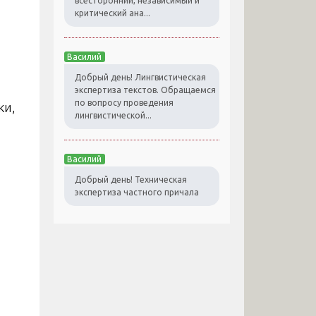
всесторонний, независимый и
критический ана...
Василий
Добрый день! Лингвистическая
экспертиза текстов. Обращаемся
по вопросу проведения
ки,
лингвистической...
Василий
Добрый день! Техническая
экспертиза частного причала