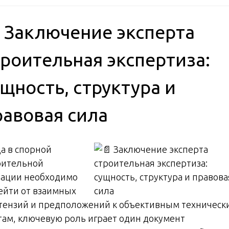
 Заключение эксперта
троительная экспертиза:
ущность, структура и
равовая сила
да в спорной
оительной
уации необходимо
ейти от взаимных
тензий и предположений к объективным техническ
там, ключевую роль играет один документ