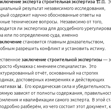
аключение эксперта строительная экспертиза
🏗️⚖️. 
циальный результат независимого исследования,
орый содержит научно обоснованные ответы на
жные технические вопросы. Независимо от того,
водится ли экспертиза для досудебного урегулиров
ра или по определению суда, именно
аключение
становится главным доказательством,
собным разрешить конфликт и установить истину.
ественное
заключение строительной экспертизы
— э
просто «бумажка с мнением специалиста». Это
уктурированный отчёт, основанный на строгих
одиках, достоверных измерениях и действующих
мативах 📊. Его юридическая сила и убедительность
рямую зависят от полноты содержания, правильнос
рмления и квалификации самого эксперта. В этой ст
одробно разберём, из чего состоит этот документ, 