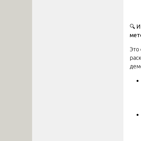
🔍
Ис
мет
Это
рас
дем