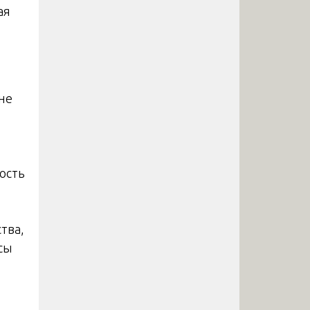
ая
не
ость
тва,
сы