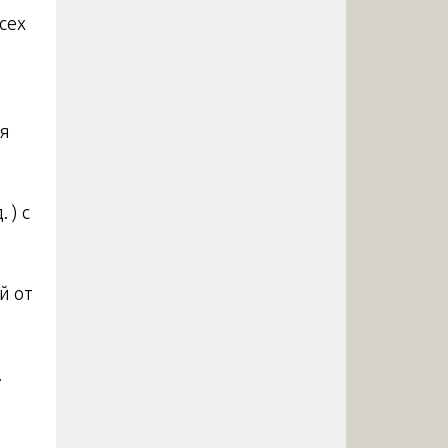
сех
ля
 ) с
й от
.