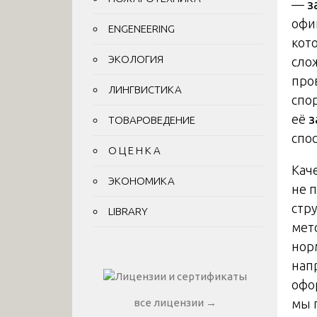
—
з
офи
ENGENEERING
кот
ЭКОЛОГИЯ
сло
про
ЛИНГВИСТИКА
спо
её
з
ТОВАРОВЕДЕНИЕ
спо
О Ц Е Н К А
Кач
ЭКОНОМИКА
не 
стр
LIBRARY
мет
нор
нап
офо
мы п
все лицензии →