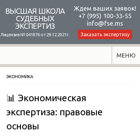
Skip
Ждем ваших заявок!
ВЫСШАЯ ШКОЛА
+7 (995) 100-33-55
to
СУДЕБНЫХ
info@fse.ms
ЭКСПЕРТИЗ
content
Заказать экспертизу
Лицензия № 041876 от 29.12.2021г.
МЕНЮ
ЭКОНОМИКА
📊 Экономическая
экспертиза: правовые
основы